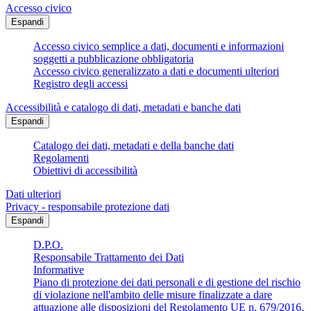
Accesso civico
Espandi
Accesso civico semplice a dati, documenti e informazioni
soggetti a pubblicazione obbligatoria
Accesso civico generalizzato a dati e documenti ulteriori
Registro degli accessi
Accessibilità e catalogo di dati, metadati e banche dati
Espandi
Catalogo dei dati, metadati e della banche dati
Regolamenti
Obiettivi di accessibilità
Dati ulteriori
Privacy - responsabile protezione dati
Espandi
D.P.O.
Responsabile Trattamento dei Dati
Informative
Piano di protezione dei dati personali e di gestione del rischio
di violazione nell'ambito delle misure finalizzate a dare
attuazione alle disposizioni del Regolamento UE n. 679/2016.