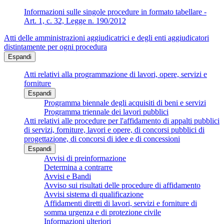
Informazioni sulle singole procedure in formato tabellare -
Art. 1, c. 32, Legge n. 190/2012
Atti delle amministrazioni aggiudicatrici e degli enti aggiudicatori
distintamente per ogni procedura
Espandi
Atti relativi alla programmazione di lavori, opere, servizi e
forniture
Espandi
Programma biennale degli acquisiti di beni e servizi
Programma triennale dei lavori pubblici
Atti relativi alle procedure per l'affidamento di appalti pubblici
di servizi, forniture, lavori e opere, di concorsi pubblici di
progettazione, di concorsi di idee e di concessioni
Espandi
Avvisi di preinformazione
Determina a contrarre
Avvisi e Bandi
Avviso sui risultati delle procedure di affidamento
Avvisi sistema di qualificazione
Affidamenti diretti di lavori, servizi e forniture di
somma urgenza e di protezione civile
Informazioni ulteriori