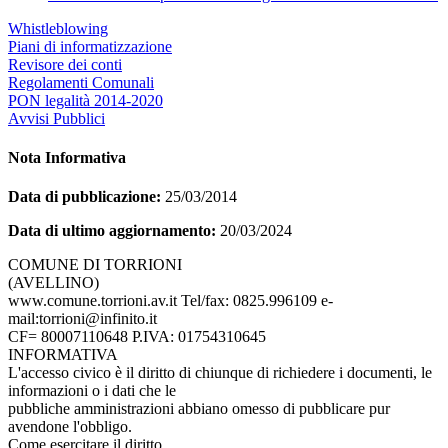
Whistleblowing
Piani di informatizzazione
Revisore dei conti
Regolamenti Comunali
PON legalità 2014-2020
Avvisi Pubblici
Nota Informativa
Data di pubblicazione:
25/03/2014
Data di ultimo aggiornamento:
20/03/2024
COMUNE DI TORRIONI
(AVELLINO)
www.comune.torrioni.av.it Tel/fax: 0825.996109 e-
mail:torrioni@infinito.it
CF= 80007110648 P.IVA: 01754310645
INFORMATIVA
L'accesso civico è il diritto di chiunque di richiedere i documenti, le
informazioni o i dati che le
pubbliche amministrazioni abbiano omesso di pubblicare pur
avendone l'obbligo.
Come esercitare il diritto