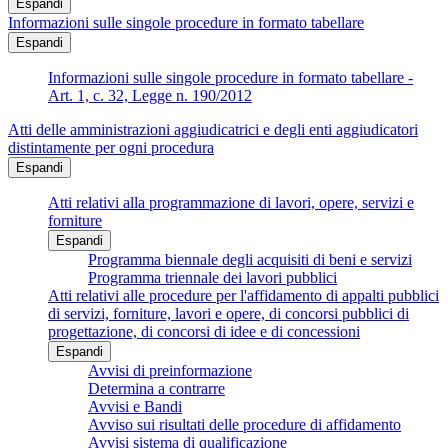
Espandi
Informazioni sulle singole procedure in formato tabellare
Espandi
Informazioni sulle singole procedure in formato tabellare -
Art. 1, c. 32, Legge n. 190/2012
Atti delle amministrazioni aggiudicatrici e degli enti aggiudicatori
distintamente per ogni procedura
Espandi
Atti relativi alla programmazione di lavori, opere, servizi e
forniture
Espandi
Programma biennale degli acquisiti di beni e servizi
Programma triennale dei lavori pubblici
Atti relativi alle procedure per l'affidamento di appalti pubblici
di servizi, forniture, lavori e opere, di concorsi pubblici di
progettazione, di concorsi di idee e di concessioni
Espandi
Avvisi di preinformazione
Determina a contrarre
Avvisi e Bandi
Avviso sui risultati delle procedure di affidamento
Avvisi sistema di qualificazione