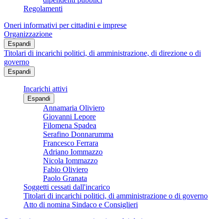
Regolamenti
Oneri informativi per cittadini e imprese
Organizzazione
Espandi
Titolari di incarichi politici, di amministrazione, di direzione o di
governo
Espandi
Incarichi attivi
Espandi
Annamaria Oliviero
Giovanni Lepore
Filomena Spadea
Serafino Donnarumma
Francesco Ferrara
Adriano Iommazzo
Nicola Iommazzo
Fabio Oliviero
Paolo Granata
Soggetti cessati dall'incarico
Titolari di incarichi politici, di amministrazione o di governo
Atto di nomina Sindaco e Consiglieri