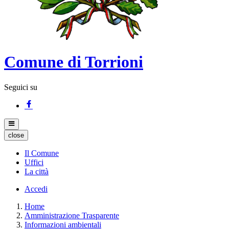
Comune di Torrioni
Seguici su
close
Il Comune
Uffici
La città
Accedi
Home
Amministrazione Trasparente
Informazioni ambientali