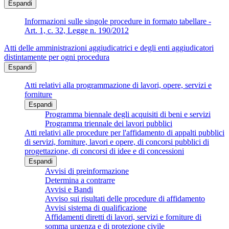
Espandi
Informazioni sulle singole procedure in formato tabellare -
Art. 1, c. 32, Legge n. 190/2012
Atti delle amministrazioni aggiudicatrici e degli enti aggiudicatori
distintamente per ogni procedura
Espandi
Atti relativi alla programmazione di lavori, opere, servizi e
forniture
Espandi
Programma biennale degli acquisiti di beni e servizi
Programma triennale dei lavori pubblici
Atti relativi alle procedure per l'affidamento di appalti pubblici
di servizi, forniture, lavori e opere, di concorsi pubblici di
progettazione, di concorsi di idee e di concessioni
Espandi
Avvisi di preinformazione
Determina a contrarre
Avvisi e Bandi
Avviso sui risultati delle procedure di affidamento
Avvisi sistema di qualificazione
Affidamenti diretti di lavori, servizi e forniture di
somma urgenza e di protezione civile