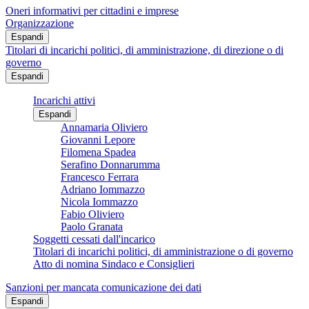
Oneri informativi per cittadini e imprese
Organizzazione
Espandi
Titolari di incarichi politici, di amministrazione, di direzione o di
governo
Espandi
Incarichi attivi
Espandi
Annamaria Oliviero
Giovanni Lepore
Filomena Spadea
Serafino Donnarumma
Francesco Ferrara
Adriano Iommazzo
Nicola Iommazzo
Fabio Oliviero
Paolo Granata
Soggetti cessati dall'incarico
Titolari di incarichi politici, di amministrazione o di governo
Atto di nomina Sindaco e Consiglieri
Sanzioni per mancata comunicazione dei dati
Espandi