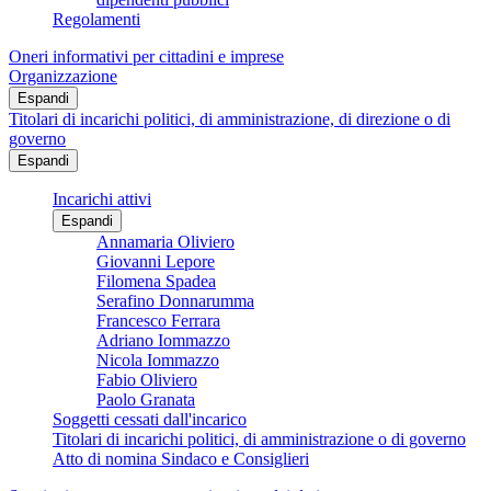
Regolamenti
Oneri informativi per cittadini e imprese
Organizzazione
Espandi
Titolari di incarichi politici, di amministrazione, di direzione o di
governo
Espandi
Incarichi attivi
Espandi
Annamaria Oliviero
Giovanni Lepore
Filomena Spadea
Serafino Donnarumma
Francesco Ferrara
Adriano Iommazzo
Nicola Iommazzo
Fabio Oliviero
Paolo Granata
Soggetti cessati dall'incarico
Titolari di incarichi politici, di amministrazione o di governo
Atto di nomina Sindaco e Consiglieri