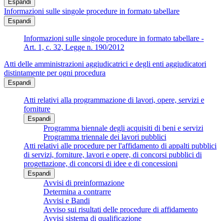
Espandi
Informazioni sulle singole procedure in formato tabellare
Espandi
Informazioni sulle singole procedure in formato tabellare -
Art. 1, c. 32, Legge n. 190/2012
Atti delle amministrazioni aggiudicatrici e degli enti aggiudicatori
distintamente per ogni procedura
Espandi
Atti relativi alla programmazione di lavori, opere, servizi e
forniture
Espandi
Programma biennale degli acquisiti di beni e servizi
Programma triennale dei lavori pubblici
Atti relativi alle procedure per l'affidamento di appalti pubblici
di servizi, forniture, lavori e opere, di concorsi pubblici di
progettazione, di concorsi di idee e di concessioni
Espandi
Avvisi di preinformazione
Determina a contrarre
Avvisi e Bandi
Avviso sui risultati delle procedure di affidamento
Avvisi sistema di qualificazione