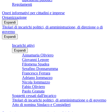
Regolamenti
Oneri informativi per cittadini e imprese
Organizzazione
Espandi
Titolari di incarichi politici, di amministrazione, di direzione o di
governo
Espandi
Incarichi attivi
Espandi
Annamaria Oliviero
Giovanni Lepore
Filomena Spadea
Serafino Donnarumma
Francesco Ferrara
Adriano Iommazzo
Nicola Iommazzo
Fabio Oliviero
Paolo Granata
Soggetti cessati dall'incarico
Titolari di incarichi politici, di amministrazione o di governo
Atto di nomina Sindaco e Consiglieri