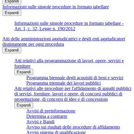
Espandi
Informazioni sulle singole procedure in formato tabellare
Espandi
Informazioni sulle singole procedure in formato tabellare -
Art. 1, c. 32, Legge n. 190/2012
Atti delle amministrazioni aggiudicatrici e degli enti aggiudicatori
distintamente per ogni procedura
Espandi
Atti relativi alla programmazione di lavori, opere, servizi e
forniture
Espandi
Programma biennale degli acquisiti di beni e servizi
Programma triennale dei lavori pubblici
Atti relativi alle procedure per l'affidamento di appalti pubblici
di servizi, forniture, lavori e opere, di concorsi pubblici di
progettazione, di concorsi di idee e di concessioni
Espandi
Avvisi di preinformazione
Determina a contrarre
Avvisi e Bandi
Avviso sui risultati delle procedure di affidamento
Avvisi sistema di qualificazione