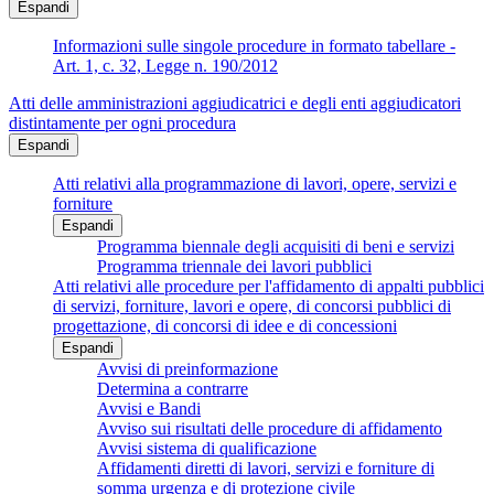
Espandi
Informazioni sulle singole procedure in formato tabellare -
Art. 1, c. 32, Legge n. 190/2012
Atti delle amministrazioni aggiudicatrici e degli enti aggiudicatori
distintamente per ogni procedura
Espandi
Atti relativi alla programmazione di lavori, opere, servizi e
forniture
Espandi
Programma biennale degli acquisiti di beni e servizi
Programma triennale dei lavori pubblici
Atti relativi alle procedure per l'affidamento di appalti pubblici
di servizi, forniture, lavori e opere, di concorsi pubblici di
progettazione, di concorsi di idee e di concessioni
Espandi
Avvisi di preinformazione
Determina a contrarre
Avvisi e Bandi
Avviso sui risultati delle procedure di affidamento
Avvisi sistema di qualificazione
Affidamenti diretti di lavori, servizi e forniture di
somma urgenza e di protezione civile