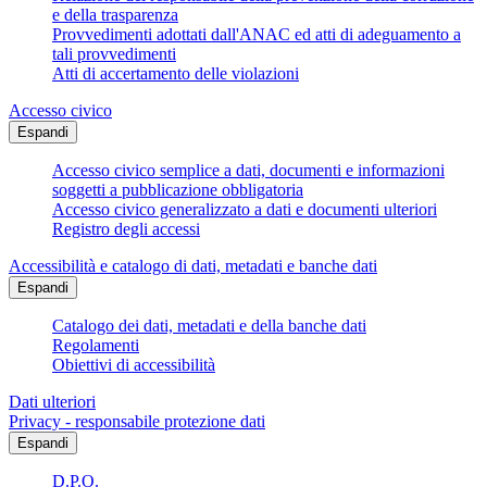
e della trasparenza
Provvedimenti adottati dall'ANAC ed atti di adeguamento a
tali provvedimenti
Atti di accertamento delle violazioni
Accesso civico
Espandi
Accesso civico semplice a dati, documenti e informazioni
soggetti a pubblicazione obbligatoria
Accesso civico generalizzato a dati e documenti ulteriori
Registro degli accessi
Accessibilità e catalogo di dati, metadati e banche dati
Espandi
Catalogo dei dati, metadati e della banche dati
Regolamenti
Obiettivi di accessibilità
Dati ulteriori
Privacy - responsabile protezione dati
Espandi
D.P.O.