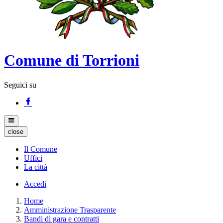
Comune di Torrioni
Seguici su
close
Il Comune
Uffici
La città
Accedi
Home
Amministrazione Trasparente
Bandi di gara e contratti