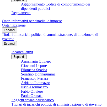
Aggiornamento Codice di comportamento dei
dipendenti pubblici
Regolamenti
Oneri informativi per cittadini e imprese
Organizzazione
Espandi
Titolari di incarichi politici, di amministrazione, di direzione o di
governo
Espandi
Incarichi attivi
Espandi
Annamaria Oliviero
Giovanni Lepore
Filomena Spadea
Serafino Donnarumma
Francesco Ferrara
Adriano Iommazzo
Nicola Iommazzo
Fabio Oliviero
Paolo Granata
Soggetti cessati dall'incarico
Titolari di incarichi politici, di amministrazione o di governo