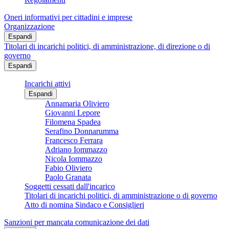
Oneri informativi per cittadini e imprese
Organizzazione
Espandi
Titolari di incarichi politici, di amministrazione, di direzione o di
governo
Espandi
Incarichi attivi
Espandi
Annamaria Oliviero
Giovanni Lepore
Filomena Spadea
Serafino Donnarumma
Francesco Ferrara
Adriano Iommazzo
Nicola Iommazzo
Fabio Oliviero
Paolo Granata
Soggetti cessati dall'incarico
Titolari di incarichi politici, di amministrazione o di governo
Atto di nomina Sindaco e Consiglieri
Sanzioni per mancata comunicazione dei dati