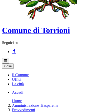
Comune di Torrioni
Seguici su
close
Il Comune
Uffici
La città
Accedi
Home
Amministrazione Trasparente
Provvedimenti