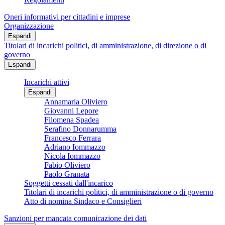
Oneri informativi per cittadini e imprese
Organizzazione
Espandi
Titolari di incarichi politici, di amministrazione, di direzione o di
governo
Espandi
Incarichi attivi
Espandi
Annamaria Oliviero
Giovanni Lepore
Filomena Spadea
Serafino Donnarumma
Francesco Ferrara
Adriano Iommazzo
Nicola Iommazzo
Fabio Oliviero
Paolo Granata
Soggetti cessati dall'incarico
Titolari di incarichi politici, di amministrazione o di governo
Atto di nomina Sindaco e Consiglieri
Sanzioni per mancata comunicazione dei dati