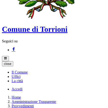
Comune di Torrioni
Seguici su
close
Il Comune
Uffici
La città
Accedi
Home
Amministrazione Trasparente
Provvedimenti