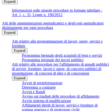
Espandi
Informazioni sulle singole procedure in formato tabellare -
Art. 1, c. 32, Legge n. 190/2012
Atti delle amministrazioni aggiudicatrici e degli enti aggiudicatori
distintamente per ogni procedura
Espandi
Atti relativi alla programmazione di lavori, opere, servizi e
forniture
Espandi
Programma biennale degli acquisiti di beni e servizi
Programma triennale dei lavori pubblici
Atti relativi alle procedure per l'affidamento di appalti pubblici
di servizi, forniture, lavori e opere, di concorsi pubblici di
progettazione, di concorsi di idee e di concessioni
Espandi
Avvisi di preinformazione
Determina a contrarre
Avvisi e Bandi
Avviso sui risultati delle procedure di affidamento
Avvisi sistema di qualificazione
Affidamenti diretti di lavori, servizi e forniture di
somma urgenza e di protezione civile