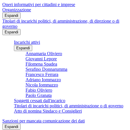
Oneri informativi per cittadini e imprese
Organizzazione
Espandi
Titolari di incarichi politici, di amministrazione, di direzione o di
governo
Espandi
Incarichi attivi
Espandi
Annamaria Oliviero
Giovanni Lepore
Filomena Spadea
Serafino Donnarumma
Francesco Ferrara
Adriano Iommazzo
Nicola Iommazzo
Fabio Oliviero
Paolo Granata
Soggetti cessati dall'incarico
Titolari di incarichi politici, di amministrazione o di governo
Atto di nomina Sindaco e Consiglieri
Sanzioni per mancata comunicazione dei dati
Espandi