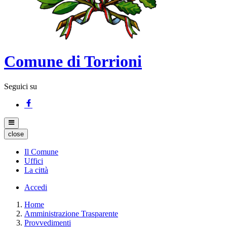
Comune di Torrioni
Seguici su
close
Il Comune
Uffici
La città
Accedi
Home
Amministrazione Trasparente
Provvedimenti