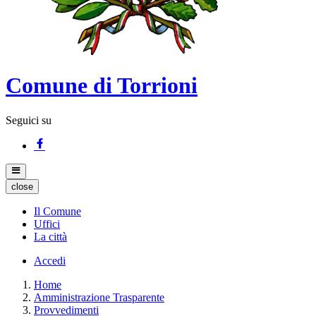
Comune di Torrioni
Seguici su
close
Il Comune
Uffici
La città
Accedi
Home
Amministrazione Trasparente
Provvedimenti