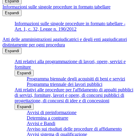
Espandi
Informazioni sulle singole procedure in formato tabellare
Espandi
Informazioni sulle singole procedure in formato tabellare -
Art. 1, c. 32, Legge n. 190/2012
Atti delle amministrazioni aggiudicatrici e degli enti aggiudicatori
distintamente per ogni procedura
Espandi
Atti relativi alla programmazione di lavori, opere, servizi e
forniture
Espandi
Programma biennale degli acquisiti di beni e servizi
Programma triennale dei lavori pubblici
Atti relativi alle procedure per l'affidamento di appalti pubblici
di servizi, forniture, lavori e opere, di concorsi pubblici di
progettazione, di concorsi di idee e di concessioni
Espandi
Avvisi di preinformazione
Determina a contrarre
Avvisi e Bandi
Avviso sui risultati delle procedure di affidamento
Avvisi sistema di qualificazione