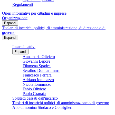
Regolamenti
Oneri informativi per cittadini e imprese
Organizzazione
Espandi
Titolari di incarichi politici, di amministrazione, di direzione o di
governo
Espandi
Incarichi attivi
Espandi
Annamaria Oliviero
Giovanni Lepore
Filomena Spadea
Serafino Donnarumma
Francesco Ferrara
Adriano Iommazzo
Nicola Iommazzo
Fabio Oliviero
Paolo Granata
Soggetti cessati dall'incarico
Titolari di incarichi politici, di amministrazione o di governo
Atto di nomina Sindaco e Consiglieri