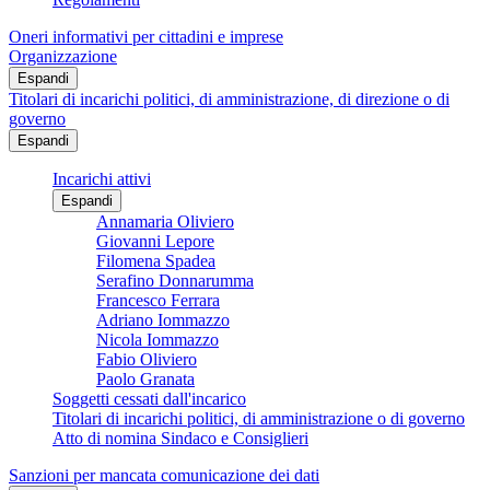
Oneri informativi per cittadini e imprese
Organizzazione
Espandi
Titolari di incarichi politici, di amministrazione, di direzione o di
governo
Espandi
Incarichi attivi
Espandi
Annamaria Oliviero
Giovanni Lepore
Filomena Spadea
Serafino Donnarumma
Francesco Ferrara
Adriano Iommazzo
Nicola Iommazzo
Fabio Oliviero
Paolo Granata
Soggetti cessati dall'incarico
Titolari di incarichi politici, di amministrazione o di governo
Atto di nomina Sindaco e Consiglieri
Sanzioni per mancata comunicazione dei dati