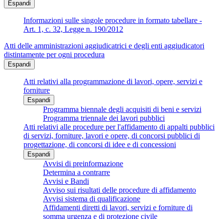
Espandi
Informazioni sulle singole procedure in formato tabellare -
Art. 1, c. 32, Legge n. 190/2012
Atti delle amministrazioni aggiudicatrici e degli enti aggiudicatori
distintamente per ogni procedura
Espandi
Atti relativi alla programmazione di lavori, opere, servizi e
forniture
Espandi
Programma biennale degli acquisiti di beni e servizi
Programma triennale dei lavori pubblici
Atti relativi alle procedure per l'affidamento di appalti pubblici
di servizi, forniture, lavori e opere, di concorsi pubblici di
progettazione, di concorsi di idee e di concessioni
Espandi
Avvisi di preinformazione
Determina a contrarre
Avvisi e Bandi
Avviso sui risultati delle procedure di affidamento
Avvisi sistema di qualificazione
Affidamenti diretti di lavori, servizi e forniture di
somma urgenza e di protezione civile