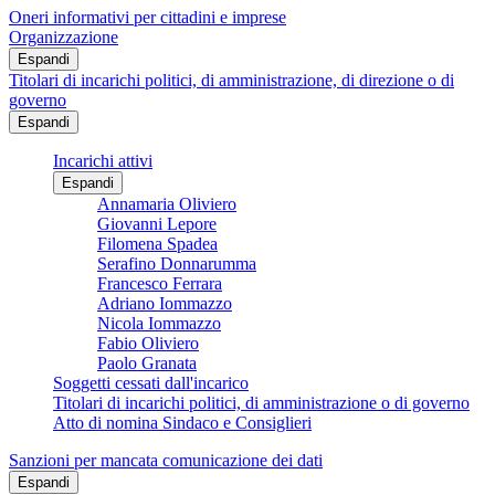
Oneri informativi per cittadini e imprese
Organizzazione
Espandi
Titolari di incarichi politici, di amministrazione, di direzione o di
governo
Espandi
Incarichi attivi
Espandi
Annamaria Oliviero
Giovanni Lepore
Filomena Spadea
Serafino Donnarumma
Francesco Ferrara
Adriano Iommazzo
Nicola Iommazzo
Fabio Oliviero
Paolo Granata
Soggetti cessati dall'incarico
Titolari di incarichi politici, di amministrazione o di governo
Atto di nomina Sindaco e Consiglieri
Sanzioni per mancata comunicazione dei dati
Espandi