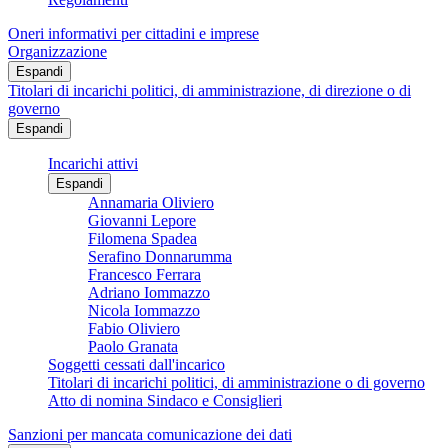
Oneri informativi per cittadini e imprese
Organizzazione
Espandi
Titolari di incarichi politici, di amministrazione, di direzione o di
governo
Espandi
Incarichi attivi
Espandi
Annamaria Oliviero
Giovanni Lepore
Filomena Spadea
Serafino Donnarumma
Francesco Ferrara
Adriano Iommazzo
Nicola Iommazzo
Fabio Oliviero
Paolo Granata
Soggetti cessati dall'incarico
Titolari di incarichi politici, di amministrazione o di governo
Atto di nomina Sindaco e Consiglieri
Sanzioni per mancata comunicazione dei dati