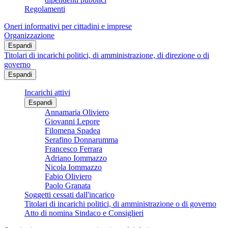
Regolamenti
Oneri informativi per cittadini e imprese
Organizzazione
Espandi
Titolari di incarichi politici, di amministrazione, di direzione o di
governo
Espandi
Incarichi attivi
Espandi
Annamaria Oliviero
Giovanni Lepore
Filomena Spadea
Serafino Donnarumma
Francesco Ferrara
Adriano Iommazzo
Nicola Iommazzo
Fabio Oliviero
Paolo Granata
Soggetti cessati dall'incarico
Titolari di incarichi politici, di amministrazione o di governo
Atto di nomina Sindaco e Consiglieri