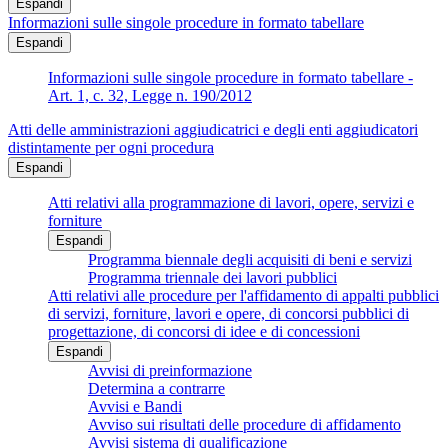
Espandi
Informazioni sulle singole procedure in formato tabellare
Espandi
Informazioni sulle singole procedure in formato tabellare -
Art. 1, c. 32, Legge n. 190/2012
Atti delle amministrazioni aggiudicatrici e degli enti aggiudicatori
distintamente per ogni procedura
Espandi
Atti relativi alla programmazione di lavori, opere, servizi e
forniture
Espandi
Programma biennale degli acquisiti di beni e servizi
Programma triennale dei lavori pubblici
Atti relativi alle procedure per l'affidamento di appalti pubblici
di servizi, forniture, lavori e opere, di concorsi pubblici di
progettazione, di concorsi di idee e di concessioni
Espandi
Avvisi di preinformazione
Determina a contrarre
Avvisi e Bandi
Avviso sui risultati delle procedure di affidamento
Avvisi sistema di qualificazione