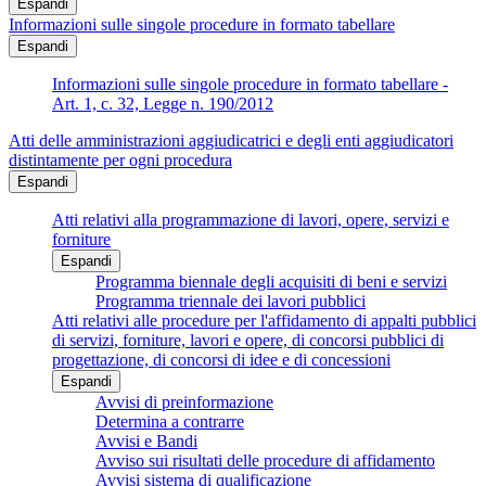
Espandi
Informazioni sulle singole procedure in formato tabellare
Espandi
Informazioni sulle singole procedure in formato tabellare -
Art. 1, c. 32, Legge n. 190/2012
Atti delle amministrazioni aggiudicatrici e degli enti aggiudicatori
distintamente per ogni procedura
Espandi
Atti relativi alla programmazione di lavori, opere, servizi e
forniture
Espandi
Programma biennale degli acquisiti di beni e servizi
Programma triennale dei lavori pubblici
Atti relativi alle procedure per l'affidamento di appalti pubblici
di servizi, forniture, lavori e opere, di concorsi pubblici di
progettazione, di concorsi di idee e di concessioni
Espandi
Avvisi di preinformazione
Determina a contrarre
Avvisi e Bandi
Avviso sui risultati delle procedure di affidamento
Avvisi sistema di qualificazione