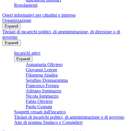
Regolamenti
Oneri informativi per cittadini e imprese
Organizzazione
Espandi
Titolari di incarichi politici, di amministrazione, di direzione o di
governo
Espandi
Incarichi attivi
Espandi
Annamaria Oliviero
Giovanni Lepore
Filomena Spadea
Serafino Donnarumma
Francesco Ferrara
Adriano Iommazzo
Nicola Iommazzo
Fabio Oliviero
Paolo Granata
Soggetti cessati dall'incarico
Titolari di incarichi politici, di amministrazione o di governo
Atto di nomina Sindaco e Consiglieri