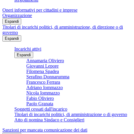
Oneri informativi per cittadini e imprese
Organizzazione
Espandi
Titolari di incarichi politici, di amministrazione, di direzione o di
governo
Espandi
Incarichi attivi
Espandi
Annamaria Oliviero
Giovanni Lepore
Filomena Spadea
Serafino Donnarumma
Francesco Ferrara
Adriano Iommazzo
Nicola Iommazzo
Fabio Oliviero
Paolo Granata
Soggetti cessati dall'incarico
Titolari di incarichi politici, di amministrazione o di governo
Atto di nomina Sindaco e Consiglieri
Sanzioni per mancata comunicazione dei dati