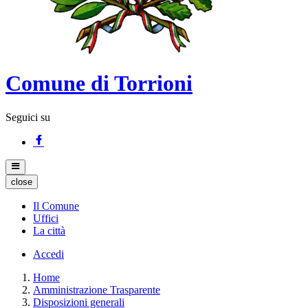
Comune di Torrioni
Seguici su
close
Il Comune
Uffici
La città
Accedi
Home
Amministrazione Trasparente
Disposizioni generali