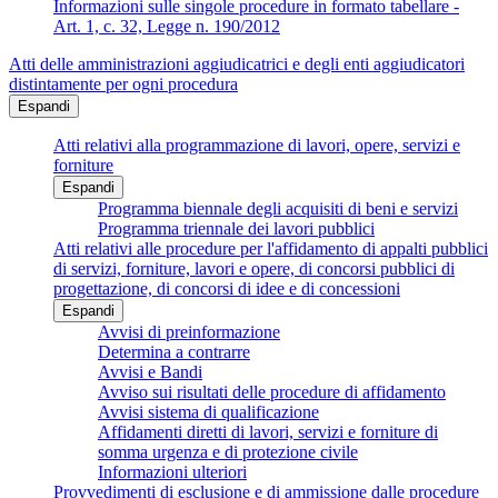
Informazioni sulle singole procedure in formato tabellare -
Art. 1, c. 32, Legge n. 190/2012
Atti delle amministrazioni aggiudicatrici e degli enti aggiudicatori
distintamente per ogni procedura
Espandi
Atti relativi alla programmazione di lavori, opere, servizi e
forniture
Espandi
Programma biennale degli acquisiti di beni e servizi
Programma triennale dei lavori pubblici
Atti relativi alle procedure per l'affidamento di appalti pubblici
di servizi, forniture, lavori e opere, di concorsi pubblici di
progettazione, di concorsi di idee e di concessioni
Espandi
Avvisi di preinformazione
Determina a contrarre
Avvisi e Bandi
Avviso sui risultati delle procedure di affidamento
Avvisi sistema di qualificazione
Affidamenti diretti di lavori, servizi e forniture di
somma urgenza e di protezione civile
Informazioni ulteriori
Provvedimenti di esclusione e di ammissione dalle procedure