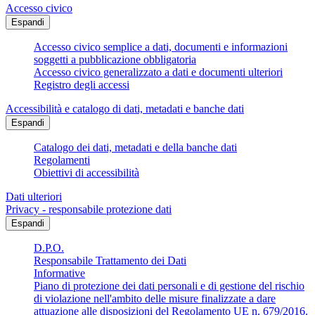
Accesso civico
Espandi
Accesso civico semplice a dati, documenti e informazioni
soggetti a pubblicazione obbligatoria
Accesso civico generalizzato a dati e documenti ulteriori
Registro degli accessi
Accessibilità e catalogo di dati, metadati e banche dati
Espandi
Catalogo dei dati, metadati e della banche dati
Regolamenti
Obiettivi di accessibilità
Dati ulteriori
Privacy - responsabile protezione dati
Espandi
D.P.O.
Responsabile Trattamento dei Dati
Informative
Piano di protezione dei dati personali e di gestione del rischio
di violazione nell'ambito delle misure finalizzate a dare
attuazione alle disposizioni del Regolamento UE n. 679/2016.