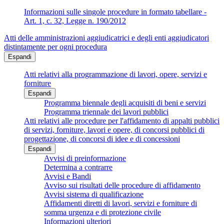
Informazioni sulle singole procedure in formato tabellare -
Art. 1, c. 32, Legge n. 190/2012
Atti delle amministrazioni aggiudicatrici e degli enti aggiudicatori
distintamente per ogni procedura
Espandi
Atti relativi alla programmazione di lavori, opere, servizi e
forniture
Espandi
Programma biennale degli acquisiti di beni e servizi
Programma triennale dei lavori pubblici
Atti relativi alle procedure per l'affidamento di appalti pubblici
di servizi, forniture, lavori e opere, di concorsi pubblici di
progettazione, di concorsi di idee e di concessioni
Espandi
Avvisi di preinformazione
Determina a contrarre
Avvisi e Bandi
Avviso sui risultati delle procedure di affidamento
Avvisi sistema di qualificazione
Affidamenti diretti di lavori, servizi e forniture di
somma urgenza e di protezione civile
Informazioni ulteriori