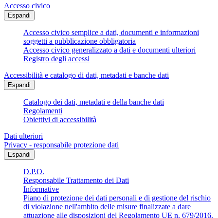
Accesso civico
Espandi
Accesso civico semplice a dati, documenti e informazioni
soggetti a pubblicazione obbligatoria
Accesso civico generalizzato a dati e documenti ulteriori
Registro degli accessi
Accessibilità e catalogo di dati, metadati e banche dati
Espandi
Catalogo dei dati, metadati e della banche dati
Regolamenti
Obiettivi di accessibilità
Dati ulteriori
Privacy - responsabile protezione dati
Espandi
D.P.O.
Responsabile Trattamento dei Dati
Informative
Piano di protezione dei dati personali e di gestione del rischio
di violazione nell'ambito delle misure finalizzate a dare
attuazione alle disposizioni del Regolamento UE n. 679/2016.