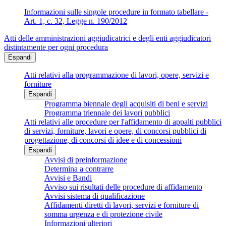
Informazioni sulle singole procedure in formato tabellare -
Art. 1, c. 32, Legge n. 190/2012
Atti delle amministrazioni aggiudicatrici e degli enti aggiudicatori
distintamente per ogni procedura
Espandi
Atti relativi alla programmazione di lavori, opere, servizi e
forniture
Espandi
Programma biennale degli acquisiti di beni e servizi
Programma triennale dei lavori pubblici
Atti relativi alle procedure per l'affidamento di appalti pubblici
di servizi, forniture, lavori e opere, di concorsi pubblici di
progettazione, di concorsi di idee e di concessioni
Espandi
Avvisi di preinformazione
Determina a contrarre
Avvisi e Bandi
Avviso sui risultati delle procedure di affidamento
Avvisi sistema di qualificazione
Affidamenti diretti di lavori, servizi e forniture di
somma urgenza e di protezione civile
Informazioni ulteriori