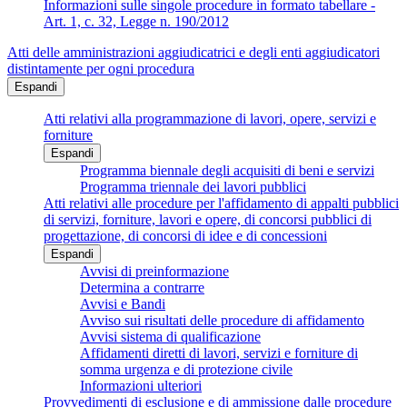
Informazioni sulle singole procedure in formato tabellare -
Art. 1, c. 32, Legge n. 190/2012
Atti delle amministrazioni aggiudicatrici e degli enti aggiudicatori
distintamente per ogni procedura
Espandi
Atti relativi alla programmazione di lavori, opere, servizi e
forniture
Espandi
Programma biennale degli acquisiti di beni e servizi
Programma triennale dei lavori pubblici
Atti relativi alle procedure per l'affidamento di appalti pubblici
di servizi, forniture, lavori e opere, di concorsi pubblici di
progettazione, di concorsi di idee e di concessioni
Espandi
Avvisi di preinformazione
Determina a contrarre
Avvisi e Bandi
Avviso sui risultati delle procedure di affidamento
Avvisi sistema di qualificazione
Affidamenti diretti di lavori, servizi e forniture di
somma urgenza e di protezione civile
Informazioni ulteriori
Provvedimenti di esclusione e di ammissione dalle procedure