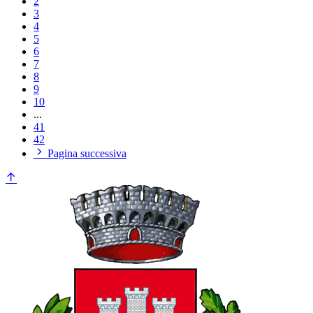
2
3
4
5
6
7
8
9
10
...
41
42
Pagina successiva