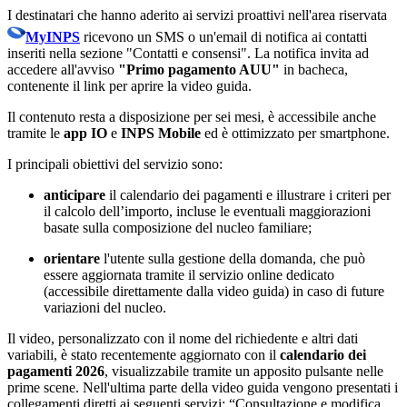
I destinatari che hanno aderito ai servizi proattivi nell'area riservata
MyINPS
ricevono un SMS o un'email di notifica ai contatti
inseriti nella sezione "Contatti e consensi". La notifica invita ad
accedere all'avviso
"Primo pagamento AUU"
in bacheca,
contenente il link per aprire la video guida.
Il contenuto resta a disposizione per sei mesi, è accessibile anche
tramite le
app
IO
e
INPS Mobile
ed è ottimizzato per smartphone.
I principali obiettivi del servizio sono:
anticipare
il calendario dei pagamenti e illustrare i criteri per
il calcolo dell’importo, incluse le eventuali maggiorazioni
basate sulla composizione del nucleo familiare;
orientare
l'utente sulla gestione della domanda, che può
essere aggiornata tramite il servizio online dedicato
(accessibile direttamente dalla video guida) in caso di future
variazioni del nucleo.
Il video, personalizzato con il nome del richiedente e altri dati
variabili, è stato recentemente aggiornato con il
calendario dei
pagamenti 2026
, visualizzabile tramite un apposito pulsante nelle
prime scene. Nell'ultima parte della video guida vengono presentati i
collegamenti diretti ai seguenti servizi: “Consultazione e modifica