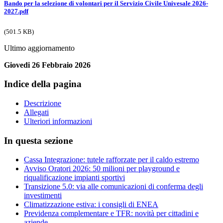
Bando per la selezione di volontari per il Servizio Civile Univesale 2026-
2027.pdf
(501.5 KB)
Ultimo aggiornamento
Giovedi 26 Febbraio 2026
Indice della pagina
Descrizione
Allegati
Ulteriori informazioni
In questa sezione
Cassa Integrazione: tutele rafforzate per il caldo estremo
Avviso Oratori 2026: 50 milioni per playground e
riqualificazione impianti sportivi
Transizione 5.0: via alle comunicazioni di conferma degli
investimenti
Climatizzazione estiva: i consigli di ENEA
Previdenza complementare e TFR: novità per cittadini e
aziende