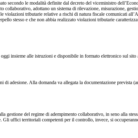
tuato secondo le modalità definite dal decreto del viceministro dell’Econo
o collaborativo, adottano un sistema di rilevazione, misurazione, gestion
le violazioni tributarie relative a rischi di natura fiscale comunicati all’
pello stesso e che non abbia realizzato violazioni tributarie caratteriz
ggi insieme alle istruzioni e disponibile in formato elettronico sul sito
oni di adesione. Alla domanda va allegata la documentazione prevista (ar
a gestione del regime di adempimento collaborativo, in seno alla stessa D
Gli uffici territoriali competenti per il controllo, invece, si occuperanno