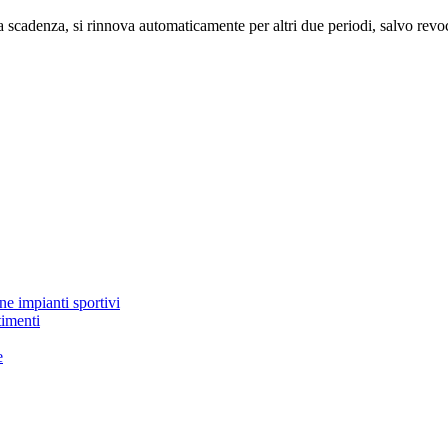
la scadenza, si rinnova automaticamente per altri due periodi, salvo rev
ne impianti sportivi
timenti
e