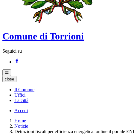
Comune di Torrioni
Seguici su
close
Il Comune
Uffici
La città
Accedi
Home
Notizie
Detrazioni fiscali per efficienza energetica: online il portale E