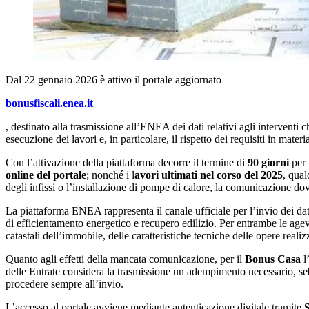
Dal 22 gennaio 2026 è attivo il portale aggiornato
bonusfiscali.enea.it
, destinato alla trasmissione all’ENEA dei dati relativi agli interventi 
esecuzione dei lavori e, in particolare, il rispetto dei requisiti in mate
Con l’attivazione della piattaforma decorre il termine di
90 giorni
per 
online del portale
; nonché i l
avori ultimati nel corso del 2025
, qual
degli infissi o l’installazione di pompe di calore, la comunicazione dov
La piattaforma ENEA rappresenta il canale ufficiale per l’invio dei dati r
di efficientamento energetico e recupero edilizio. Per entrambe le agev
catastali dell’immobile, delle caratteristiche tecniche delle opere reali
Quanto agli effetti della mancata comunicazione, per il
Bonus Casa
l
delle Entrate considera la trasmissione un adempimento necessario, seb
procedere sempre all’invio.
L’accesso al portale avviene mediante autenticazione digitale tramite