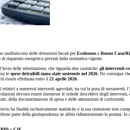
che usufruiscono delle detrazioni fiscali per
Ecobonus
e
Bonus Casa/Ris
ria di risparmio energetico previsti dalla normativa vigente.
l’invio delle informazioni, che riguarda due casistiche:
gli interventi c
ora le
spese detraibili siano state sostenute nel 2026
. Ne consegue che
rà essere effettuata entro il
21 aprile 2026
.
elativi a numerosi interventi agevolati, tra cui la posa di serramenti, l’i
olazioni devono essere trasmesse le schede descrittive degli interventi, 
zzate, della documentazione di spesa e delle attestazioni di conformità.
’invio ha finalità esclusivamente statistiche e la sua omissione non compo
bene parte della giurisprudenza ne abbia ridimensionato la portata. In a
SPID
o
CIE
.