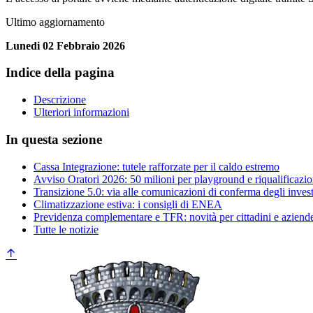
Ultimo aggiornamento
Lunedi 02 Febbraio 2026
Indice della pagina
Descrizione
Ulteriori informazioni
In questa sezione
Cassa Integrazione: tutele rafforzate per il caldo estremo
Avviso Oratori 2026: 50 milioni per playground e riqualificazio
Transizione 5.0: via alle comunicazioni di conferma degli inves
Climatizzazione estiva: i consigli di ENEA
Previdenza complementare e TFR: novità per cittadini e aziend
Tutte le notizie