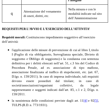
l’allegato
Nella misura e con le
Attestazione del versamento
q
modalità indicate sul sito
di oneri, diritti, etc.
dell’Amministrazione
REQUISITI PER L’AVVIO E L’ESERCIZIO DELL’ATTIVITA’
Requisiti morali:
Costituiscono impedimento soggettivo all’esercizio
dell’attività:
l'applicazione delle misure di prevenzione di cui al libro I, titolo
I (Foglio di via obbligatorio, Sorveglianza speciale, Divieto di
soggiorno e Obbligo di soggiorno) e la condanna con sentenza
definitiva per i delitti elencati nell’art. 51, c.3 bis del Codice di
Procedura Penale, ad es. associazione di tipo mafioso,
associazione finalizzata al traffico di stupefacenti, etc. (art. 67,
D.lgs. n. 159/2011). In caso di impresa individuale, tali requisiti
devono essere posseduti dal titolare; in caso di
società/associazioni/organismi collettivi, da legale
rappresentante e soggetti indicati dall’art. 85, c.1 e 2, D.lgs. n.
159/2011.
la sussistenza delle condizioni previste dagli art. 11
[4]
e 92
[5]
,
TULPS (R.D. n. 773/1931).