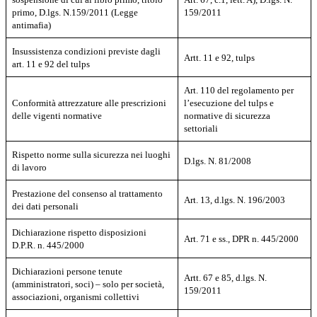
primo, D.lgs. N.159/2011 (Legge
159/2011
antimafia)
Insussistenza condizioni previste dagli
Artt. 11 e 92, tulps
art. 11 e 92 del tulps
Art. 110 del regolamento per
Conformità attrezzature alle prescrizioni
l’esecuzione del tulps e
delle vigenti normative
normative di sicurezza
settoriali
Rispetto norme sulla sicurezza nei luoghi
D.lgs. N. 81/2008
di lavoro
Prestazione del consenso al trattamento
Art. 13, d.lgs. N. 196/2003
dei dati personali
Dichiarazione
rispetto disposizioni
Art. 71 e ss., DPR n. 445/2000
D.P.R. n. 445/2000
Dichiarazioni persone tenute
Artt. 67 e 85, d.lgs. N.
(amministratori, soci) – solo per società,
159/2011
associazioni, organismi collettivi