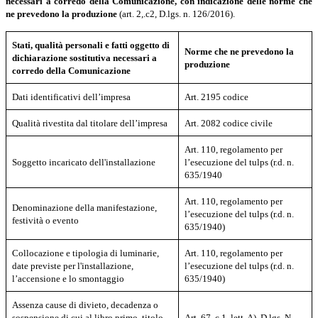
necessari a corredo della Comunicazione, con indicazione delle norme che
ne prevedono la produzione
(art. 2,.c2, D.lgs. n. 126/2016).
Stati, qualità personali e fatti oggetto di
Norme che ne prevedono la
dichiarazione sostitutiva necessari a
produzione
corredo della Comunicazione
Dati identificativi dell’impresa
Art. 2195 codice
Qualità rivestita dal titolare dell’impresa
Art. 2082 codice civile
Art. 110, regolamento per
Soggetto incaricato dell'installazione
l’esecuzione del tulps (r.d. n.
635/1940
Art. 110, regolamento per
Denominazione della manifestazione,
l’esecuzione del tulps (r.d. n.
festività o evento
635/1940)
Collocazione e tipologia di luminarie,
Art. 110, regolamento per
date previste per l'installazione,
l’esecuzione del tulps (r.d. n.
l’accensione e lo smontaggio
635/1940)
Assenza cause di divieto, decadenza o
sospensione di cui al libro primo, titolo
Art. 67, c.1, lett. A), D.lgs. N.