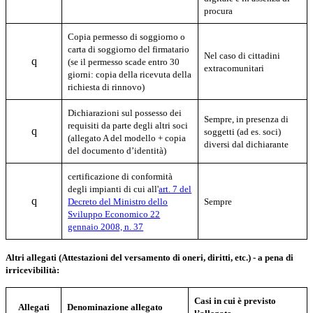
procura
Copia permesso di soggiorno o
carta di soggiorno del firmatario
Nel caso di cittadini
q
(se il permesso scade entro 30
extracomunitari
giorni: copia della ricevuta della
richiesta di rinnovo)
Dichiarazioni sul possesso dei
Sempre, in presenza di
requisiti da parte degli altri soci
q
soggetti (ad es. soci)
(allegato A del modello + copia
diversi dal dichiarante
del documento d’identità)
certificazione di conformità
degli impianti di cui all'
art. 7 del
q
Decreto del Ministro dello
Sempre
Sviluppo Economico 22
gennaio 2008, n. 37
Altri allegati (Attestazioni del versamento di oneri, diritti, etc.) - a pena di
irricevibilità:
Casi in cui è previsto
Allegati
Denominazione allegato