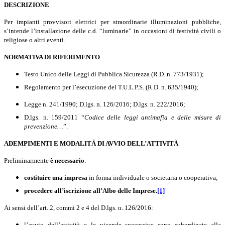
DESCRIZIONE
Per impianti provvisori elettrici per straordinarie illuminazioni pubbliche,
s’intende l’installazione delle c.d. “luminarie” in occasioni di festività civili o
religiose o altri eventi.
NORMATIVA DI RIFERIMENTO
Testo Unico delle Leggi di Pubblica Sicurezza (R.D. n. 773/1931)
;
Regolamento per l’esecuzione del T.U.L.P.S. (R.D. n. 635/1940);
Legge n. 241/1990; D.lgs. n. 126/2016; D.lgs. n. 222/2016;
D.lgs.
n. 159/2011 “
Codice delle leggi antimafia e delle misure di
prevenzione…
”.
ADEMPIMENTI E MODALITÀ DI AVVIO DELL’ATTIVITÀ
Preliminarmente
è necessario
:
costituire una impresa
in forma individuale o societaria o cooperativa;
procedere all’iscrizione all’Albo delle Imprese.
[1]
Ai sensi dell’art. 2, commi 2 e 4 del D.lgs. n. 126/2016:
l
’avvio dell’attività e le vicende successive sono subordinate alla