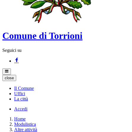
Comune di Torrioni
Seguici su
close
Il Comune
Uffici
La città
Accedi
Home
Modulistica
Altre attività