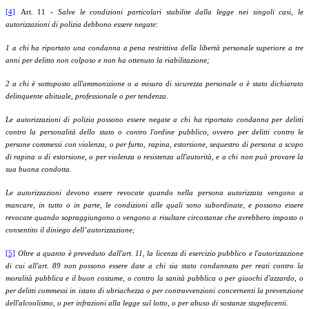
[4]
Art. 11 -
Salve le condizioni particolari stabilite dalla legge nei singoli casi, le
autorizzazioni di polizia debbono essere negate:
1 a chi ha riportato una condanna a pena restrittiva della libertà personale superiore a tre
anni per delitto non colposo e non ha ottenuto la riabilitazione;
2 a chi è sottoposto all'ammonizione o a misura di sicurezza personale o è stato dichiarato
delinquente abituale, professionale o per tendenza.
Le autorizzazioni di polizia possono essere negate a chi ha riportato condanna per delitti
contro la personalità dello stato o contro l'ordine pubblico, ovvero per delitti contro le
persone commessi con violenza, o per furto, rapina, estorsione, sequestro di persona a scopo
di rapina o di estorsione, o per violenza o resistenza all'autorità, e a chi non può provare la
sua buona condotta.
Le autorizzazioni devono essere revocate quando nella persona autorizzata vengono a
mancare, in tutto o in parte, le condizioni alle quali sono subordinate, e possono essere
revocate quando sopraggiungono o vengono a risultare circostanze che avrebbero imposto o
consentito il diniego dell’autorizzazione;
[5]
Oltre a quanto è preveduto dall'art. 11, la licenza di esercizio pubblico e l'autorizzazione
di cui all'art. 89 non possono essere date a chi sia stato condannato per reati contro la
moralità pubblica e il buon costume, o contro la sanità pubblica o per giuochi d'azzardo, o
per delitti commessi in istato di ubriachezza o per contravvenzioni concernenti la prevenzione
dell'alcoolismo, o per infrazioni alla legge sul lotto, o per abuso di sostanze stupefacenti.