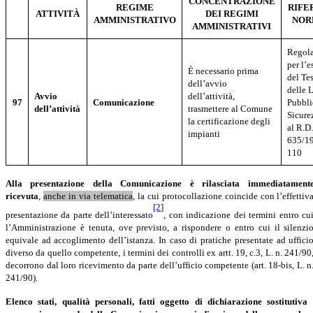
CONCENTRAZIONE
REGIME
RIFE
ATTIVITÀ
DEI REGIMI
AMMINISTRATIVO
NOR
AMMINISTRATIVI
Regol
per l’
È necessario prima
del Te
dell’avvio
delle 
Avvio
dell’attività,
97
Comunicazione
Pubbli
dell’attività
trasmettere al Comune
Sicure
la certificazione degli
al R.D.
impianti
635/19
110
Alla
presentazione
della Comunicazione
è
rilasciata
immediatament
ricevuta
,
anche in via telematica
, la cui protocollazione coincide con l’effettiv
[2]
presentazione da parte dell’interessato
, con indicazione dei termini entro cu
l’Amministrazione è tenuta, ove previsto, a rispondere o entro cui il silenzi
equivale ad accoglimento dell’istanza. In caso di pratiche presentate ad uffici
diverso da quello competente, i termini dei controlli ex artt. 19, c.3, L. n. 241/90
decorrono dal loro ricevimento da parte dell’ufficio competente (art. 18-bis, L. n
241/90).
Elenco stati, qualità personali, fatti oggetto di dichiarazione sostitutiva