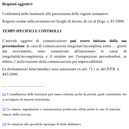
Requisiti oggettivi:
Conformità delle luminarie alle prescrizioni delle vigenti normative.
Rispetto norme sulla sicurezza nei luoghi di lavoro, di cui al D.lgs. n. 81/2006.
TEMPI SPECIFICI E CONTROLLI
L’attività oggetto di comunicazione
può essere iniziata dalla sua
presentazione
. In caso di comunicazione irregolare/incompleta, entro ..... giorni
dal ricevimento, sono comunicate all'interessato le cause di
irregolarità/incompletezza e il termine per l'integrazione prevedendosi, in
difetto, l’archiviazione della comunicazione per improcedibilità.
Le dichiarazioni false/mendaci sono sanzionate ex artt. 71 e ss. del D.P.R. n.
445/2000.
[1]
L’installazione delle luminarie può essere richiesta anche da privati, quali committenti che
si avvalgono di imprese autorizzate;
[2]
Le istanze, segnalazioni o comunicazioni producono effetti anche in caso di mancato
rilascio della ricevuta;
[3]
In relazione alle specifiche tipologie di titolo abilitativo.