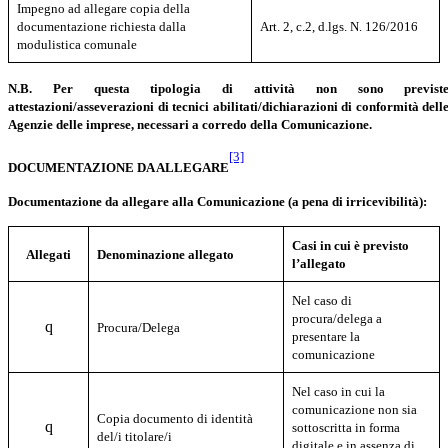
Impegno ad allegare copia della
documentazione richiesta dalla
Art. 2, c.2, d.lgs. N. 126/2016
modulistica comunale
N.B. Per questa tipologia di attività non sono previst
attestazioni/asseverazioni di tecnici abilitati/dichiarazioni di conformità dell
Agenzie delle imprese, necessari a corredo della Comunicazione.
[3]
DOCUMENTAZIONE DA ALLEGARE
Documentazione da allegare alla Comunicazione (a pena di irricevibilità):
Casi in cui è previsto
Allegati
Denominazione allegato
l’allegato
Nel caso di
procura/delega a
q
Procura/Delega
presentare la
comunicazione
Nel caso in cui la
comunicazione non sia
Copia documento di identità
q
sottoscritta in forma
del/i titolare/i
digitale e in assenza di