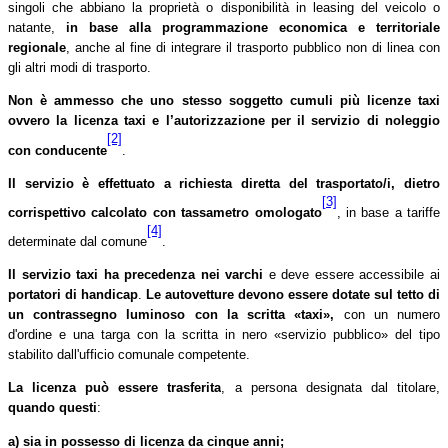
singoli che abbiano la proprietà o disponibilità in leasing del veicolo
o
natante,
in base alla programmazione economica e territoriale
regionale
, anche al fine di integrare il trasporto pubblico non di linea con
gli altri modi di trasporto.
Non è ammesso che uno stesso soggetto cumuli più licenze taxi
ovvero la licenza taxi e l’autorizzazione per il servizio di noleggio
[2]
con conducente
.
Il servizio è effettuato
a richiesta diretta del trasportato/i,
dietro
[3]
corrispettivo calcolato con tassametro omologato
, in base a tariffe
[4]
determinate dal comune
.
Il servizio taxi ha precedenza nei varchi
e
deve essere accessibile ai
portatori di handicap
.
Le autovetture devono essere dotate sul tetto di
un contrassegno luminoso con la scritta «taxi»,
con un numero
d'ordine e una targa con la scritta in nero «servizio pubblico» del tipo
stabilito dall'ufficio comunale competente.
La licenza può essere trasferita
, a persona designata dal titolare,
quando questi
:
a) sia in possesso di licenza da cinque anni;