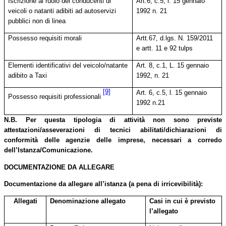
Iscrizione al ruolo dei conducenti di
Art.6, c.5, l. 15 gennaio
veicoli o natanti adibiti ad autoservizi
1992 n. 21
pubblici non di linea
Possesso requisiti morali
Artt.67, d.lgs. N. 159/2011
e artt. 11 e 92 tulps
Elementi identificativi del veicolo/natante
Art. 8, c.1, L. 15 gennaio
adibito a Taxi
1992, n. 21
[9]
Art. 6, c.5, l. 15 gennaio
Possesso requisiti professionali
1992 n.21
N.B. Per questa tipologia di attività non sono previste
attestazioni/asseverazioni di tecnici abilitati/dichiarazioni di
conformità delle agenzie delle imprese, necessari a corredo
dell’Istanza/Comunicazione.
DOCUMENTAZIONE DA ALLEGARE
Documentazione da allegare all’istanza (a pena di irricevibilità):
Allegati
Denominazione allegato
Casi in cui è previsto
l’allegato