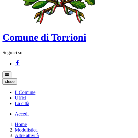
Comune di Torrioni
Seguici su
close
Il Comune
Uffici
La città
Accedi
Home
Modulistica
Altre attività