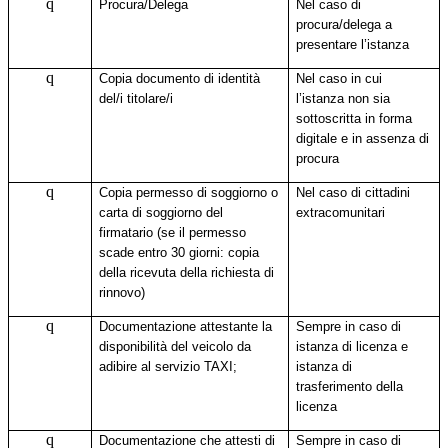
q
Procura/Delega
Nel caso di
procura/delega a
presentare l’istanza
q
Copia documento di identità
Nel caso in cui
del/i titolare/i
l’istanza non sia
sottoscritta in forma
digitale e in assenza di
procura
q
Copia permesso di soggiorno o
Nel caso di cittadini
carta di soggiorno del
extracomunitari
firmatario (se il permesso
scade entro 30 giorni: copia
della ricevuta della richiesta di
rinnovo)
q
Documentazione attestante la
Sempre in caso di
disponibilità del veicolo da
istanza di licenza e
adibire al servizio TAXI;
istanza di
trasferimento della
licenza
q
Documentazione che attesti di
Sempre in caso di