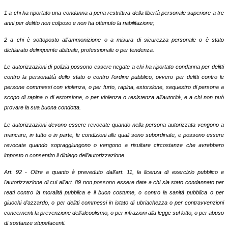
1 a chi ha riportato una condanna a pena restrittiva della libertà personale superiore a tre
anni per delitto non colposo e non ha ottenuto la riabilitazione;
2 a chi è sottoposto all'ammonizione o a misura di sicurezza personale o è stato
dichiarato delinquente abituale, professionale o per tendenza.
Le autorizzazioni di polizia possono essere negate a chi ha riportato condanna per delitti
contro la personalità dello stato o contro l'ordine pubblico, ovvero per delitti contro le
persone commessi con violenza, o per furto, rapina, estorsione, sequestro di persona a
scopo di rapina o di estorsione, o per violenza o resistenza all'autorità, e a chi non può
provare la sua buona condotta.
Le autorizzazioni devono essere revocate quando nella persona autorizzata vengono a
mancare, in tutto o in parte, le condizioni alle quali sono subordinate, e possono essere
revocate quando sopraggiungono o vengono a risultare circostanze che avrebbero
imposto o consentito il diniego dell’autorizzazione.
Art. 92 - Oltre a quanto è preveduto dall'art. 11, la licenza di esercizio pubblico e
l'autorizzazione di cui all'art. 89 non possono essere date a chi sia stato condannato per
reati contro la moralità pubblica e il buon costume, o contro la sanità pubblica o per
giuochi d'azzardo, o per delitti commessi in istato di ubriachezza o per contravvenzioni
concernenti la prevenzione dell'alcoolismo, o per infrazioni alla legge sul lotto, o per abuso
di sostanze stupefacenti.