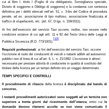
cui al libro I, titolo I (Foglio di via obbligatorio, Sorveglianza speciale,
Divieto di soggiorno e Obbligo di soggiorno) e la condanna con sentenza
definitiva per i delitti elencati nell’art. 51, c. 3-bis del Codice di procedura
penale, ad es. associazione di tipo mafioso, associazione finalizzata al
traffico di stupefacenti, etc. (art. 67, D.lgs. n. 159/2011).
Ai fini dell’esercizio del servizio Taxi occorre, inoltre, non essere nelle
condizioni ostative di cui agli artt. 11 e 92 del Testo Unico delle Leggi di
[10]
Pubblica Sicurezza (R.D. 773/1931).
Requisiti professionali
: ai fini dell’esercizio del servizio Taxi, occorre
l’iscrizione al
ruolo dei conducenti di veicoli o natanti adibiti ad autoservizi
pubblici non di linea di cui all’art. 6, L. n. 21/1992.
L'iscrizione è altresì
necessaria per prestare attività di conducente in qualità di sostituto del
titolare della licenza per un tempo definito e/o un viaggio determinato.
TEMPI SPECIFICI E CONTROLLI
Il procedimento di rilascio
della licenza
è disciplinato dal bando di
concorso.
I restanti procedimenti autorizzatori sono soggetti ad un termine non
superiore a trenta giorni dal ricevimento dell’istanza
, entro cui
le
domande devono ritenersi accolte se non viene comunicato il