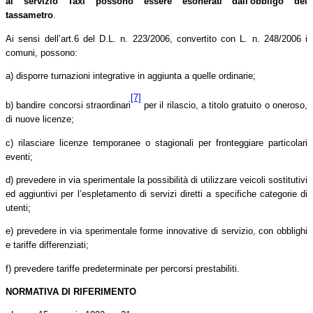
al servizio Taxi possono essere esonerati dall'obbligo del
tassametro
.
Ai sensi dell’art.6 del D.L. n. 223/2006, convertito con L. n. 248/2006
i
comuni, possono:
a) disporre turnazioni integrative in aggiunta a quelle ordinarie;
[7]
b) bandire concorsi straordinari
per il rilascio, a titolo gratuito o oneroso,
di nuove licenze;
c) rilasciare licenze temporanee o stagionali per fronteggiare particolari
eventi;
d) prevedere in via sperimentale
la possibilità di utilizzare veicoli sostitutivi
ed aggiuntivi per l’espletamento di servizi diretti a specifiche categorie di
utenti
;
e) prevedere in via sperimentale forme innovative di servizio, con obblighi
e tariffe differenziati;
f) prevedere tariffe predeterminate per percorsi prestabiliti.
NORMATIVA DI RIFERIMENTO