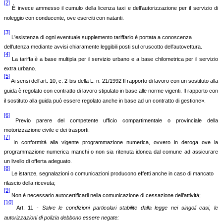
[2]
È invece ammesso il cumulo della licenza taxi e dell'autorizzazione per il servizio di
noleggio con conducente, ove eserciti con natanti.
[3]
L'esistenza di ogni eventuale supplemento tariffario è portata a conoscenza
dell'utenza mediante avvisi chiaramente leggibili posti sul cruscotto dell'autovettura.
[4]
La tariffa è a base multipla per il servizio urbano e a base chilometrica per il servizio
extra urbano.
[5]
Ai sensi dell’art. 10, c. 2-bis della L. n. 21/1992
Il rapporto di lavoro con un sostituto alla
guida è regolato con contratto di lavoro stipulato in base alle norme vigenti. Il rapporto con
il sostituto alla guida può essere regolato anche in base ad un contratto di gestione».
[6]
P
revio parere del competente ufficio compartimentale o provinciale della
motorizzazione civile e dei trasporti.
[7]
I
n conformità alla vigente programmazione numerica, ovvero in deroga ove la
programmazione numerica manchi o non sia ritenuta idonea dal comune ad assicurare
un livello di offerta adeguato.
[8]
Le istanze, segnalazioni o comunicazioni producono effetti anche in caso di mancato
rilascio della ricevuta;
[9]
Non è necessario autocertificarli nella comunicazione di cessazione dell’attività;
[10]
Art. 11 -
Salve le condizioni particolari stabilite dalla legge nei singoli casi, le
autorizzazioni di polizia debbono essere negate: