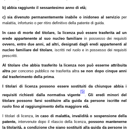
b) abbia raggiunto il sessantesimo anno di età;
c) sia divenuto permanentemente inabile o inidoneo al servizio
per
malattia, infortunio o per ritiro definitivo della patente di guida.
In caso di morte del titolare, la licenza può essere trasferita ad un
erede appartenente al suo nucleo familiare
in possesso dei requisiti
ovvero, entro due anni, ad altri, designati dagli eredi appartenenti al
nucleo familiare del titolare
, iscritti nel ruolo e in possesso dei requisiti
prescritti.
Al titolare che abbia trasferito la licenza non può esserne attribuita
altra
per concorso pubblico ne trasferita altra
se non dopo cinque anni
dal trasferimento della prima
.
I titolari di licenza possono essere sostituiti da chiunque abbia i
[5]
requisiti richiesti dalla normativa vigente
.
Gli eredi minori del
titolare possono farsi sostituire alla guida da persone iscritte nel
ruolo fino al raggiungimento della maggiore età.
I titolari di licenza,
in caso di malattia, invalidità o sospensione della
patente,
intervenute dopo il rilascio della licenza,
possono mantenerne
la titolarità, a condizione che siano sostituiti alla guida
da persone in