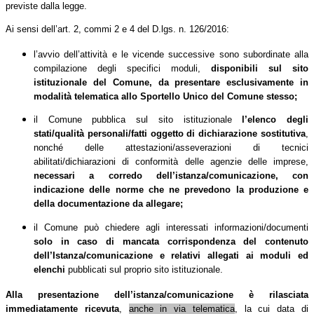
previste dalla legge.
Ai sensi dell’art. 2, commi 2 e 4 del D.lgs. n. 126/2016:
l
’avvio dell’attività e le vicende successive sono subordinate alla
compilazione degli specifici moduli,
disponibili sul sito
istituzionale del Comune, da presentare esclusivamente in
modalità telematica allo Sportello Unico del Comune stesso;
il Comune pubblica sul sito istituzionale
l’elenco degli
stati/qualità personali/fatti oggetto di dichiarazione sostitutiva
,
nonché delle attestazioni/asseverazioni di tecnici
abilitati/dichiarazioni di conformità delle agenzie delle imprese,
necessari a corredo dell’istanza/comunicazione, con
indicazione delle norme che ne prevedono la produzione e
della documentazione da allegare;
il Comune può chiedere agli interessati informazioni/documenti
solo in caso di mancata corrispondenza del contenuto
dell’Istanza/comunicazione e relativi allegati ai moduli ed
elenchi
pubblicati sul proprio sito istituzionale.
Alla presentazione dell’istanza/comunicazione è rilasciata
immediatamente ricevuta
,
anche in via telematica
, la cui data di