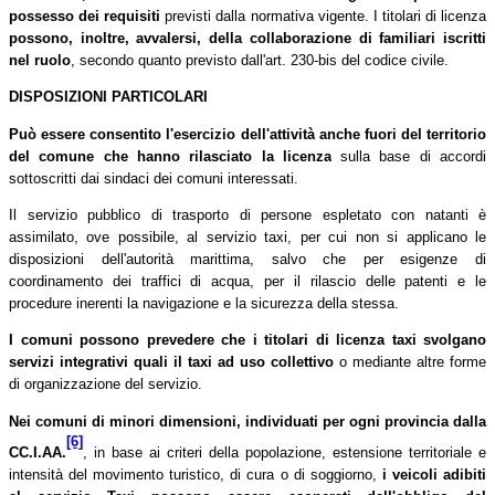
possesso dei requisiti
previsti dalla normativa vigente. I titolari di licenza
possono, inoltre, avvalersi, della collaborazione di familiari iscritti
nel ruolo
, secondo quanto previsto dall'art. 230-bis del codice civile.
DISPOSIZIONI PARTICOLARI
Può essere consentito l'esercizio dell'attività anche fuori del territorio
del comune che hanno rilasciato la licenza
sulla base di accordi
sottoscritti dai sindaci dei comuni interessati.
Il servizio pubblico di trasporto di persone espletato con natanti è
assimilato, ove possibile, al servizio taxi, per cui non si applicano le
disposizioni dell'autorità marittima, salvo che per esigenze di
coordinamento dei traffici di acqua, per il rilascio delle patenti e le
procedure inerenti la navigazione e la sicurezza della stessa.
I comuni possono prevedere che i titolari di licenza taxi svolgano
servizi integrativi quali il taxi ad uso collettivo
o mediante altre forme
di organizzazione del servizio.
Nei comuni di minori dimensioni, individuati per ogni provincia dalla
[6]
CC.I.AA.
, in base ai criteri della popolazione, estensione territoriale e
intensità del movimento turistico, di cura o di soggiorno,
i veicoli adibiti