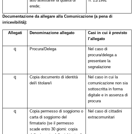
atto attestante la qualità di
n. 21/1992
erede;
Documentazione da allegare alla Comunicazione (a pena di
irricevibilità):
Allegati
Denominazione allegato
Casi in cui è previsto
l’allegato
q
Procura/Delega
Nel caso di
procura/delega a
presentare la
segnalazione
q
Copia documento di identità
Nel caso in cui la
del/i titolare/i
comunicazione non sia
sottoscritta in forma
digitale e in assenza di
procura
q
Copia permesso di soggiorno o
Nel caso di cittadini
carta di soggiorno del
extracomunitari
firmatario (se il permesso
scade entro 30 giorni: copia