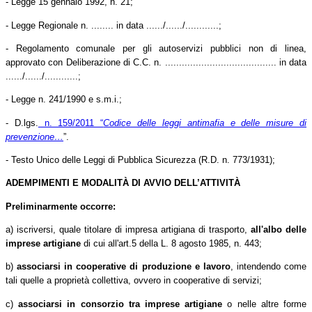
- Legge 15 gennaio 1992, n. 21;
-
Legge Regionale n. ........ in data ....../....../............;
- Regolamento comunale per gli autoservizi pubblici non di linea,
approvato con Deliberazione di C.C. n. ........................................ in data
....../....../............;
- Legge n. 241/1990 e s.m.i.;
- D.lgs.
n. 159/2011 “
Codice delle leggi antimafia e delle misure di
prevenzione…
”.
- Testo Unico delle Leggi di Pubblica Sicurezza (R.D. n. 773/1931);
ADEMPIMENTI E MODALITÀ DI AVVIO DELL’ATTIVITÀ
Preliminarmente occorre:
a) iscriversi, quale titolare di impresa artigiana di trasporto,
all'albo delle
imprese artigiane
di cui all'art.5 della L. 8 agosto 1985, n. 443;
b)
associarsi in cooperative di produzione e lavoro
, intendendo come
tali quelle a proprietà collettiva, ovvero in cooperative di servizi;
c)
associarsi in consorzio tra imprese artigiane
o nelle altre forme