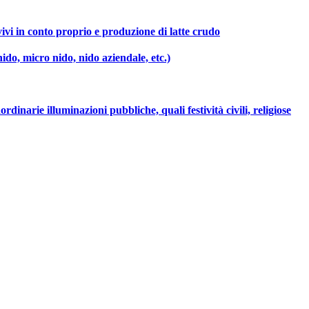
 vivi in conto proprio e produzione di latte crudo
 nido, micro nido, nido aziendale, etc.)
ordinarie illuminazioni pubbliche, quali festività civili, religiose