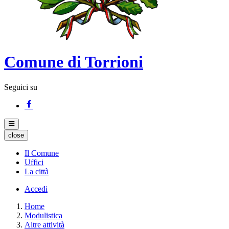
Comune di Torrioni
Seguici su
close
Il Comune
Uffici
La città
Accedi
Home
Modulistica
Altre attività