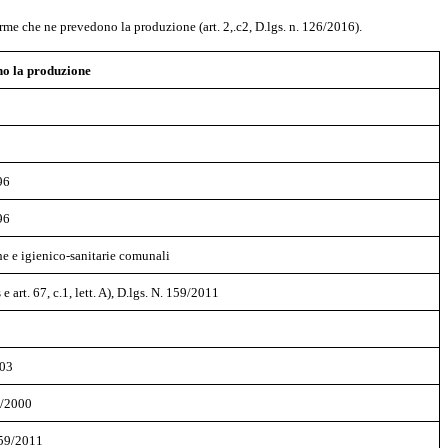
rme che ne prevedono la produzione (art. 2,.c2, D.lgs. n. 126/2016).
o la produzione
996
996
he e igienico-sanitarie comunali
e art. 67, c.1, lett. A), D.lgs. N. 159/2011
003
5/2000
 159/2011