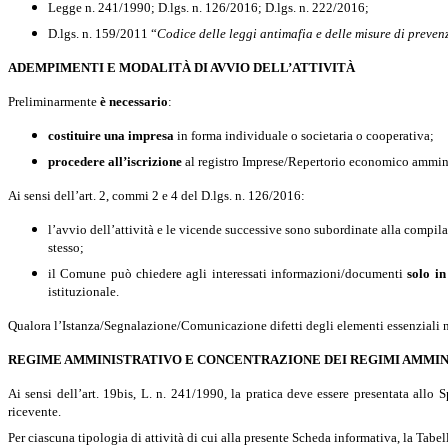
Legge n. 241/1990; D.lgs. n. 126/2016; D.lgs. n. 222/2016;
D.lgs.
n. 159/2011 “
Codice delle leggi antimafia e delle misure di preve
ADEMPIMENTI E MODALITÀ DI AVVIO DELL’ATTIVITÀ
Preliminarmente
è necessario
:
costituire una impresa
in forma individuale o societaria o cooperativa;
procedere all’iscrizione
al registro Imprese/Repertorio economico ammin
Ai sensi dell’art. 2, commi 2 e 4 del D.lgs. n. 126/2016:
l
’avvio dell’attività e le vicende successive sono subordinate alla compil
stesso;
il Comune può chiedere agli interessati informazioni/documenti
solo i
istituzionale.
Qualora l’Istanza/Segnalazione/Comunicazione difetti degli elementi essenziali non
REGIME AMMINISTRATIVO E CONCENTRAZIONE DEI REGIMI AMMIN
Ai sensi dell’art. 19bis, L. n. 241/1990, la pratica deve essere presentata all
ricevente.
Per ciascuna tipologia di attività di cui alla presente Scheda informativa, la Tabel