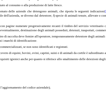
zzato al consumo o alla produzione di latte fresco.
iornato delle aziende che detengono animali, che riporta le seguenti indicazioni
 dell'azienda, se diverso dal detentore; f) specie di animali tenute, allevate o comm
 con pagine numerate progressivamente recanti il timbro del servizio veterinario c
d, eventualmente, destinazione degli animali posseduti, detenuti, trasportati, commerc
entro di raccolta deve fornire all'operatore, temporaneamente detentore degli anima
i i marchi di identificazione.
commercializzati, se non sono identificati e registrati.
ricovero di equini, bovini, ovini, caprini, suini e di animali da cortile è subordinat
requisiti igienici anche per quanto si riferisce allo smaltimento delle deiezioni degli
o l’aggiornamento del codice aziendale);