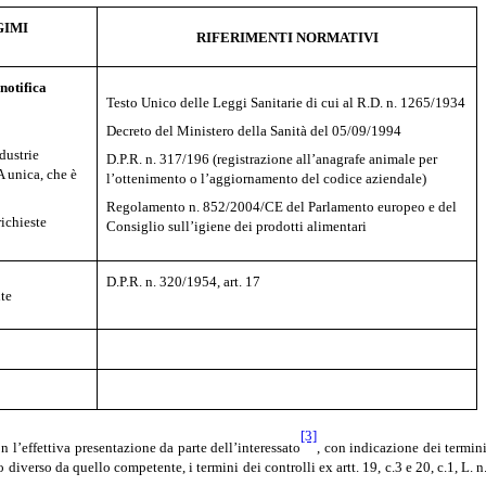
GIMI
RIFERIMENTI NORMATIVI
notifica
Testo Unico delle Leggi Sanitarie di cui al R.D. n. 1265/1934
Decreto del Ministero della Sanità del 05/09/1994
dustrie
D.P.R. n. 317/196 (registrazione all’anagrafe animale per
A unica, che è
l’ottenimento o l’aggiornamento del codice aziendale)
Regolamento n. 852/2004/CE del Parlamento europeo e del
richieste
Consiglio sull’igiene dei prodotti alimentari
D.P.R. n. 320/1954, art. 17
te
[3]
n l’effettiva presentazione da parte dell’interessato
, con indicazione dei termin
diverso da quello competente, i termini dei controlli ex artt. 19, c.3 e 20, c.1, L. n