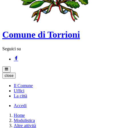
Comune di Torrioni
Seguici su
close
Il Comune
Uffici
La città
Accedi
Home
Modulistica
Altre attività