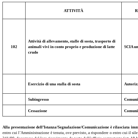
ATTIVITÀ
R
Attività di allevamento, stalle di sosta, trasporto di
102
animali vivi in conto proprio e produzione di latte
SCIA un
crudo
Esercizio di una stalla di sosta
Autoriz
Subingresso
Comuni
Cessazione
Comuni
Alla
presentazione
dell’Istanza/Segnalazione/Comunicazione
è
rilasciata
imm
entro cui l’Amministrazione è tenuta, ove previsto, a rispondere o entro cui il sile