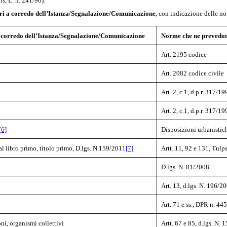
s, L. n. 241/90).
ssari a corredo dell’Istanza/Segnalazione/Comunicazione
, con indicazione delle no
ri a corredo dell’Istanza/Segnalazione/Comunicazione
Norme che ne prevedon
Art. 2195 codice
Art. 2082 codice civile
Art. 2, c.1, d.p.r. 317/1
Art. 2, c.1, d.p.r. 317/1
[6]
Disposizioni urbanistic
al libro primo, titolo primo, D.lgs. N.159/2011
[7]
Artt. 11, 92 e 131, Tulps 
D.lgs. N. 81/2008
Art. 13, d.lgs. N. 196/2
Art. 71 e ss., DPR n. 44
oni, organismi collettivi
Artt. 67 e 85, d.lgs. N.