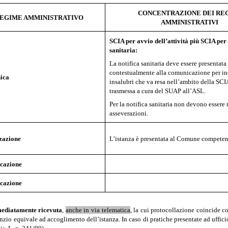
CONCENTRAZIONE DEI RE
EGIME AMMINISTRATIVO
AMMINISTRATIVI
SCIA per avvio dell’attività più SCIA per 
sanitaria:
La notifica sanitaria deve essere presentata
contestualmente alla comunicazione per in
ica
insalubri che va resa nell’ambito della SCI
trasmessa a cura del SUAP all’ASL.
Per la notifica sanitaria non devono essere 
asseverazioni.
zazione
L’istanza è presentata al Comune competen
cazione
cazione
ediatamente ricevuta
,
anche in via telematica
, la cui protocollazione coincide co
nzio equivale ad accoglimento dell’istanza. In caso di pratiche presentate ad ufficio 