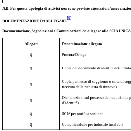
N.B. Per questa tipologia di attività non sono previste attestazioni/asseverazi
[9]
DOCUMENTAZIONE DA ALLEGARE
Documentazione, Segnalazioni e Comunicazioni da allegare alla SCIA UNICA (a
Allegati
Denominazione allegato
q
Procura/Delega
q
Copia del documento di identità del/i titola
Copia permesso di soggiorno o carta di sogg
q
ricevuta della richiesta di rinnovo)
Dichiarazioni sul possesso dei requisiti da 
q
d’identità)
q
SCIA per notifica sanitaria
q
Comunicazione per industrie insalubri