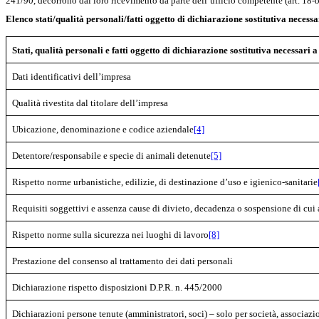
241/90, decorrono dal loro ricevimento da parte dell’ufficio competente (art. 18-bi
Elenco stati/qualità personali/fatti oggetto di dichiarazione sostitutiva nece
Stati, qualità personali e fatti oggetto di dichiarazione sostitutiva necessa
Dati identificativi dell’impresa
Qualità rivestita dal titolare dell’impresa
Ubicazione, denominazione e codice aziendale
[4]
Detentore/responsabile e specie di animali detenute
[5]
Rispetto norme urbanistiche, edilizie, di destinazione d’uso e igienico-sanitarie
Requisiti soggettivi e assenza cause di divieto, decadenza o sospensione di cui 
Rispetto norme sulla sicurezza nei luoghi di lavoro
[8]
Prestazione del consenso al trattamento dei dati personali
Dichiarazione
rispetto disposizioni D.P.R. n. 445/2000
Dichiarazioni persone tenute (amministratori, soci) – solo per società, associazi