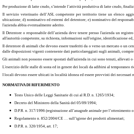
Per produzione di latte crudo, s’intende l’attività produttiva di latte crudo, finali
Il servizio veterinario dell’ASL competente per territorio tiene un elenco agg
ubicazione; d) nominativo ed estremi del detentore; e) nominativo del responsabile
l'azienda abbia eventualmente aderito.
Il Detentore o responsabile dell’azienda deve tenere presso l'azienda un registro
all'autorità competente, su richiesta, informazioni sull'origine, identificazione e
Il detentore di animali che devono essere trasferiti da o verso un mercato o un c
dalle disposizioni vigenti contenente dati particolareggiati sugli animali, compres
Gli animali non possono essere spostati dall'azienda in cui sono tenuti, allevati o 
L'esercizio delle stalle di sosta ed in genere dei locali da adibirsi al temporaneo 
I locali devono essere ubicati in località idonea ed essere provvisti dei necessari 
NORMATIVA DI RIFERIMENTO
Testo Unico delle Leggi Sanitarie di cui al R.D. n. 1265/1
934;
Decreto del Ministero della Sanità del 05/09/1994;
D.P.R. n. 317/1996 (registrazione all’anagrafe animale per l’ottenimento 
Regolamento n. 852/2004/CE … sull’igiene dei prodotti alimentari;
D.P.R. n. 320/1954, art. 17;