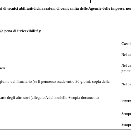
oni di tecnici abilitati/dichiarazioni di conformità delle Agenzie delle imprese,
 pena di irricevibilità):
Casi i
Nel ca
Nel ca
re/i
procu
iorno del firmatario (se il permesso scade entro 30 giorni: copia della
Nel ca
parte degli altri soci (allegato A del modello + copia documento
Sempre
Semp
Semp