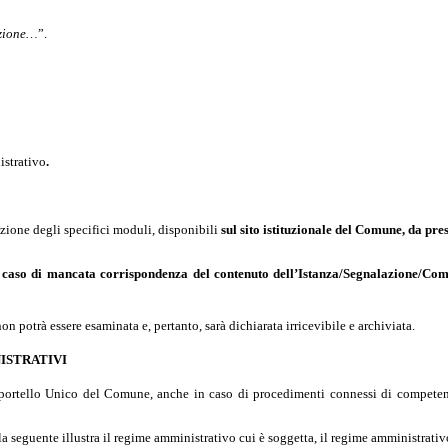
nzione…
”.
istrativo
.
azione degli specifici moduli, disponibili
sul sito istituzionale del Comune, da pr
n caso di mancata
corrispondenza del contenuto dell’Istanza/Segnalazione/Comu
 potrà essere esaminata e, pertanto, sarà dichiarata irricevibile e archiviata.
ISTRATIVI
o Sportello Unico del Comune, anche in caso di procedimenti connessi di competen
la seguente illustra il regime amministrativo cui è soggetta, il regime amministrativo