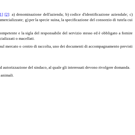
[1]
[2]
: a) denominazione dell'azienda; b) codice d'identificazione aziendale; c)
ercializzate; g) per la specie suina, la specificazione del consorzio di tutela cui
ompetente e la sigla del responsabile del servizio stesso ed è obbligato a fornire
ializzati o macellati.
li sul mercato o centro di raccolta, uno dei documenti di accompagnamento previsti
o ad autorizzazione del sindaco, al quale gli interessati devono rivolgere domanda.
 animali.