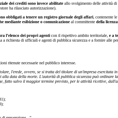
iale dei crediti
sono invece abilitate
allo svolgimento delle attività d
estore ha rilasciato autorizzazione).
ono obbligati a tenere un registro giornale degli affari
, contenente le
che mediante esibizione o comunicazione
al committente
della licenza
ura l’elenco dei propri agenti
con il rispettivo ambito territoriale,
e a t
a a richiesta di ufficiali e agenti di pubblica sicurezza e a fornire alle
zioni ritenute necessarie nel pubblico interesse.
olare, l'erede, ovvero, se si tratta del titolare di un'impresa esercitata i
 alla data della morte. L'autorità di pubblica sicurezza può ordinare la 
ge, fatto salvo il maggior termine previsto, per le attività ricettive, dall'
31)
;
);
re di prevenzione…
”.