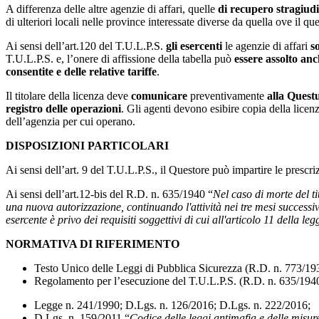
A differenza delle altre agenzie di affari, quelle
di recupero stragiudiz
di ulteriori locali nelle province interessate diverse da quella ove il qu
Ai sensi dell’art.120 del T.U.L.P.S.
gli esercenti
le agenzie di affari
s
T.U.L.P.S. e, l’onere di affissione della tabella può
essere assolto an
consentite e delle relative tariffe
.
Il titolare della licenza deve
comunicare
preventivamente
alla Quest
registro delle operazioni
. Gli agenti devono esibire copia della licenz
dell’agenzia per cui operano.
DISPOSIZIONI PARTICOLARI
Ai sensi dell’art. 9 del T.U.L.P.S., il Questore può impartire le prescri
Ai sensi dell’art.12-bis del R.D. n. 635/1940 “
Nel caso di morte del tit
una nuova autorizzazione, continuando l'attività nei tre mesi successivi
esercente è privo dei requisiti soggettivi di cui all'articolo 11 della leg
NORMATIVA DI RIFERIMENTO
Testo Unico delle Leggi di Pubblica Sicurezza (R.D. n. 773/19
Regolamento per l’esecuzione del T.U.L.P.S. (R.D. n. 635/1940
Legge n. 241/1990; D.Lgs. n. 126/2016; D.Lgs. n. 222/2016;
D.Lgs. n. 159/2011 “
Codice delle leggi antimafia e delle misu