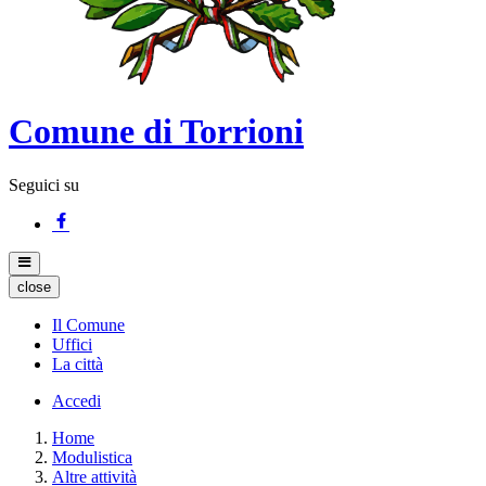
Comune di Torrioni
Seguici su
close
Il Comune
Uffici
La città
Accedi
Home
Modulistica
Altre attività