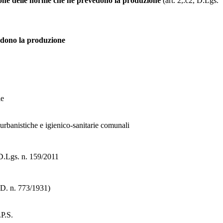
azione delle norme che ne prevedono la produzione
(art. 2,.c2, D.Lgs.
dono la produzione
le
 urbanistiche e igienico-sanitarie comunali
, D.Lgs. n. 159/2011
.D. n. 773/1931)
.P.S.