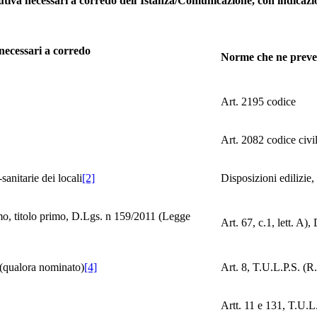
stitutiva necessari a corredo dell’Istanza/Comunicazione, con indic
a necessari a corredo
Norme che ne preve
Art. 2195 codice
Art. 2082 codice civi
sanitarie dei locali
[2]
Disposizioni edilizie,
imo, titolo primo, D.Lgs. n 159/2011 (Legge
Art. 67, c.1, lett. A)
e (qualora nominato)
[4]
Art. 8, T.U.L.P.S. (R
Artt. 11 e 131, T.U.L