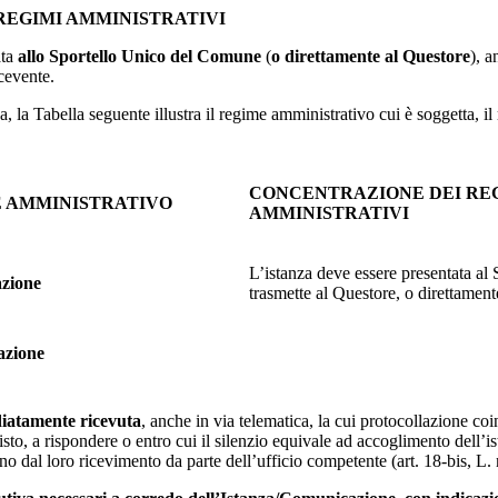
REGIMI AMMINISTRATIVI
ata
allo Sportello Unico del Comune
(
o direttamente al Questore
), a
cevente.
va, la Tabella seguente illustra il regime amministrativo cui è soggetta, 
CONCENTRAZIONE DEI RE
 AMMINISTRATIVO
AMMINISTRATIVI
L’istanza deve essere presentata al
azione
trasmette al Questore, o direttamen
zione
iatamente ricevuta
, anche in via telematica, la cui protocollazione coi
to, a rispondere o entro cui il silenzio equivale ad accoglimento dell’is
ono dal loro ricevimento da parte dell’ufficio competente (art. 18-bis, L.