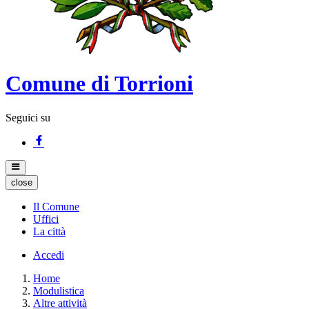
Comune di Torrioni
Seguici su
close
Il Comune
Uffici
La città
Accedi
Home
Modulistica
Altre attività