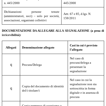
n. 445/2000
445/2000
Dichiarazioni persone tenute
Artt. 67 e 85, d.lgs. N.
(amministratori, soci) – solo per società,
159/2011
associazioni, organismi collettivi
DOCUMENTAZIONE DA ALLEGARE ALLA SEGNALAZIONE
(a pena di
irricevibilità):
Casi in cui è previsto
Allegati
Denominazione allegato
l’allegato
Nel caso di
procura/delega a
q
Procura/Delega
presentare la
segnalazione
Nel caso in cui la
segnalazione non sia
Copia del documento di identità
q
sottoscritta in forma
del/i titolare/i
digitale e in assenza di
procura
Copia permesso di soggiorno o