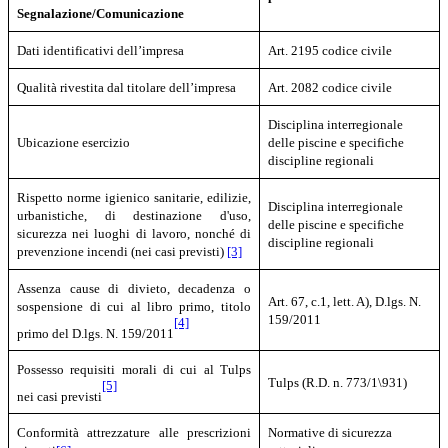
Segnalazione/Comunicazione
Dati identificativi dell’impresa
Art. 2195 codice civile
Qualità rivestita dal titolare dell’impresa
Art. 2082 codice civile
Disciplina interregionale
Ubicazione esercizio
delle piscine e specifiche
discipline regionali
Rispetto norme igienico sanitarie, edilizie,
Disciplina interregionale
urbanistiche, di destinazione d'uso,
delle piscine e specifiche
sicurezza nei luoghi di lavoro, nonché di
discipline regionali
prevenzione incendi (nei casi previsti)
[3]
Assenza cause di divieto, decadenza o
Art. 67, c.1, lett. A), D.lgs. N.
sospensione di cui al libro primo, titolo
159/2011
[4]
primo del D.lgs. N. 159/2011
Possesso requisiti morali di cui al Tulps
Tulps (R.D. n. 773/1\931)
[5]
nei casi previsti
Conformità attrezzature alle prescrizioni
Normative di sicurezza