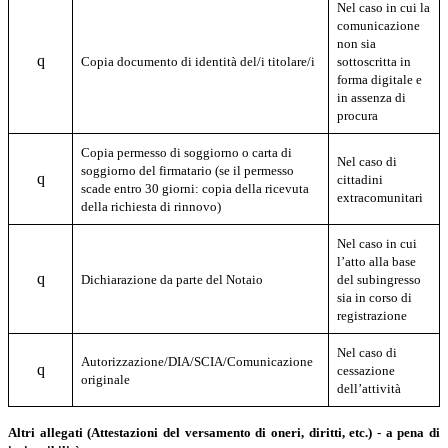
Nel caso in cui la
comunicazione
non sia
q
Copia documento di identità del/i titolare/i
sottoscritta in
forma digitale e
in assenza di
procura
Copia permesso di soggiorno o carta di
Nel caso di
soggiorno del firmatario (se il permesso
q
cittadini
scade entro 30 giorni: copia della ricevuta
extracomunitari
della richiesta di rinnovo)
Nel caso in cui
l’atto alla base
q
Dichiarazione da parte del Notaio
del subingresso
sia in corso di
registrazione
Nel caso di
A
utorizzazione/DIA/SCIA/Comunicazione
q
cessazione
originale
dell’attività
Altri allegati (Attestazioni del versamento di oneri, diritti, etc.) - a pena di