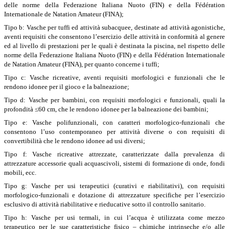
delle norme della Federazione Italiana Nuoto (FIN) e della Fédération
Internationale de Natation Amateur (FINA);
Tipo b: Vasche per tuffi ed attività subacquee, destinate ad attività agonistiche,
aventi requisiti che consentono l’esercizio delle attività in conformità al genere
ed al livello di prestazioni per le quali è destinata la piscina, nel rispetto delle
norme della Federazione Italiana Nuoto (FIN) e della Fédération Internationale
de Natation Amateur (FINA), per quanto concerne i tuffi;
Tipo c: Vasche ricreative, aventi requisiti morfologici e funzionali che le
rendono idonee per il gioco e la balneazione;
Tipo d: Vasche per bambini, con requisiti morfologici e funzionali, quali la
profondità ≤60 cm, che le rendono idonee per la balneazione dei bambini;
Tipo e: Vasche polifunzionali, con caratteri morfologico-funzionali che
consentono l’uso contemporaneo per attività diverse o con requisiti di
convertibilità che le rendono idonee ad usi diversi;
Tipo f: Vasche ricreative attrezzate, caratterizzate dalla prevalenza di
attrezzature accessorie quali acquascivoli, sistemi di formazione di onde, fondi
mobili, ecc.
Tipo g: Vasche per usi terapeutici (curativi e riabilitativi), con requisiti
morfologico-funzionali e dotazione di attrezzature specifiche per l’esercizio
esclusivo di attività riabilitative e rieducative sotto il controllo sanitario.
Tipo h: Vasche per usi termali, in cui l’acqua è utilizzata come mezzo
terapeutico per le sue caratteristiche fisico – chimiche intrinseche e/o alle