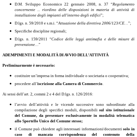
D.M. Sviluppo Economico 22 gennaio 2008, n. 37 “
Regolamento
concernente ... riordino delle disposizioni in materia di attività di
installazione degli impianti all'interno degli edifici
”;
D.lgs. n. 59/2010 e s.m.i. “
Attuazione della direttiva 2006/123/CE…
”;
Specifiche discipline regionali;
D.lgs. n. 159/2011 “
Codice delle leggi antimafia e delle misure di
prevenzione…
”
ADEMPIMENTI E MODALITÀ DI AVVIO DELL’ATTIVITÀ
Preliminarmente è necessario:
costituire un’impresa
in forma individuale o societaria o cooperativa;
procedere all’
iscrizione alla Camera di Commercio
.
Ai sensi dell’art. 2, commi 2 e 4 del D.lgs. n. 126/2016:
l
’avvio dell’attività e le vicende successive sono subordinate alla
compilazione degli specifici moduli, disponibili
sul sito istituzionale
del Comune, da presentare
esclusivamente in modalità telematica
allo Sportello Unico del Comune stesso;
il Comune può chiedere agli interessati informazioni/documenti
solo in
caso di mancata corrispondenza del contenuto della