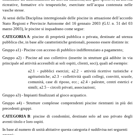
ricreative, formative e/o terapeutiche, esercitate nell’acqua contenuta nelle
vasche stesse.
Ai sensi della Disciplina interregionale delle piscine in attuazione dell’accordo
Stato Regioni e Provincie Autonome del 16 gennaio 2003 (G.U. n. 51 del 03
marzo 2003), le piscine si inquadrano come segue:
CATEGORIA A
: piscine di proprietà pubblica o privata, destinate ad utenza
pubblica che, in base alle caratteristiche gestionali, possono essere distinte in:
Gruppo a1) - Piscine con accesso di pubblico indifferenziato a pagamento;
Gruppo a2) - Piscine ad uso collettivo (inserite in strutture già adibite in via
principale ad attività accessibili ai soli ospiti, clienti, soci), quali ad esempio:
a2.1 - pubblici esercizi; a2.2 - attività ricettive turistiche e
agrituristiche; a2.3 - collettività quali collegi, convitti, scuole,
comunità, case di riposo, ecc.; a2.4 - palestre, centri estetici e
simili; a2.5 – circoli privati, associazioni;
Gruppo a3) - Impianti finalizzati al gioco acquatico.
Gruppo a4) - Strutture complesse comprendenti piscine rientranti in più dei
precedenti gruppi.
CATEGORIA B
:
piscine di condomìni, destinate solo ad uso privato degli
aventi titolo e loro ospiti.
In base al numero di unità abitative questa categoria è suddivisa nei seguenti
gruppi: