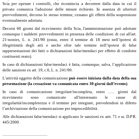
Scia per operare i controlli, che ricomincia a decorrere dalla data in cui il
privato comunica l'adozione delle misure richieste. In assenza di ulteriori
provvedimenti, decorso lo stesso termine, cessano gli effetti della sospensione
eventualmente adottata.
Decorsi 60 giorni dal ricevimento della Scia, l'amministrazione può adottare
comunque i suddetti provvedimenti in presenza delle condizioni di cui all'
art.
21-nonies, L. n. 241/90 (ossia, entro il termine di 18 mesi nell’ipotesi di
illegittimità degli atti e anche oltre tale termine nell’ipotesi di false
rappresentazioni dei fatti o dichiarazioni false/mendaci per effetto di condotte
costituenti reato).
In caso di dichiarazioni false/mendaci è fatta, comunque, salva, l’applicazione
delle sanzioni ex art. 19, c.6, L. n. 241/90.
L’attività oggetto della comunicazione
può essere iniziata dalla data della sua
presentazione (la cessazione va comunicata entro 30 giorni dall’evento)
.
In caso di comunicazione irregolare/incompleta, entro ....... giorni dal
ricevimento sono comunicate all'interessato le cause di
irregolarità/incompletezza e il termine per integrare, prevedendosi in difetto
l’archiviazione della comunicazione per improcedibilità.
Alle dichiarazioni false/mendaci si applicano le sanzioni ex artt. 71 e ss. D.P.R.
445/2000.