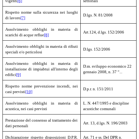
vigenti
[6]
settoriali
Rispetto norme sulla sicurezza nei luoghi
D.lgs. N. 81/2008
di lavoro
[7]
Assolvimento obblighi in materia di
Art.124, d.lgs. 152/2006
scarichi di acque reflue
[8]
Assolvimento obblighi in materia di rifiuti
D.lgs. 152/2006
speciali e/o pericolosi
Assolvimento obblighi in materia di
D.m. sviluppo economico 22
installazione di impiabtui all'interno degli
gennaio 2008, n. 37 “...
edifici
[9]
Rispetto norme prevenzione incendi, nei
D.p.r. n. 151/2011
casi previsti
[10]
Assolvimento obblighi in materia di
L. N. 447/1995 e
discipline
acustica, nei casi previsti
acustiche comunali
Prestazione del consenso al trattamento dei
Art. 13, d.lgs. N. 196/2003
dati personali
Dichiarazione
rispetto disposizioni D.P.R.
Art. 71 e ss. Del DPR n.