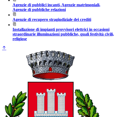
Agenzie di pubblici incanti, Agenzie matrimoniali,
Agenzie di pubbliche relazioni
Agenzie di recupero stragiudiziale dei crediti
Installazione di impianti provvisori elettrici in occasioni
straordinarie illuminazioni pubbliche, quali festività civili,
religiose