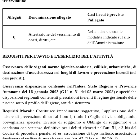
irricevibilità:
Casi in cui è previsto
Allegati
Denominazione allegato
l’allegato
Nella misura e con le
Attestazione del versamento di
q
modalità indicate sul sito
oneri, diritti, etc.
dell’Amministrazione
REQUISITI PER L’AVVIO E L’ESERCIZIO DELL’ATTIVITÀ
Osservanza delle vigenti norme igienico-sanitarie,
edilizie, urbanistiche, di
destinazione d'uso, sicurezza nei luoghi di lavoro e prevenzione incendi
(nei
casi previsti).
Osservanza disposizioni contenute nell’Intesa Stato Regioni e Provincie
Autonome del 16 gennaio 2003
(G.U. n. 51 del 03 marzo 2003) e specifiche
disposizioni regionali contenenti prescrizioni inerenti il regime gestionale delle
piscine sotto il profilo dell’igiene, sanità e sicurezza.
Requisiti Morali:
Costituisce impedimento soggettivo, l'applicazione delle
misure di prevenzione di cui al libro I, titolo I (Foglio di via obbligatorio,
Sorveglianza speciale, Divieto di soggiorno e Obbligo di soggiorno) e la
condanna con sentenza definitiva per i delitti elencati nell’art. 51, c.3 bis del
Codice di procedura penale, ad es. associazione di tipo mafioso, associazione
finalizzata al traffico di stupefacenti, etc. (art. 67, D.lgs. n. 159/2011).