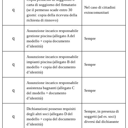
carta di soggiorno del firmatario
Nel caso di cittadini
q
(se il permesso scade entro 30
extracomunitari
giorni: copia della ricevuta della
richiesta di rinnovo)
Assunzione incarico responsabile
gestione piscina
(
allegato A del
q
Sempre
modello + copia documento
d’identità)
Assunzione incarico responsabile
impianti piscina
(
allegato B del
q
Sempre
modello + copia del documento
d’identità)
Assunzione incarico responsabile
assistenza bagnanti (allegato C
q
Sempre
del modello + documento
d’identità)
Dichiarazioni possesso requisiti
Sempre, in presenza di
degli altri soci (allegato D del
q
soggetti (ad es. soci)
modello + copia del documento
diversi dal dichiarante
d’identità)