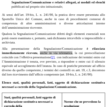
Segnalazione/Comunicazione e relativi allegati, ai moduli ed elenchi
pubblicati sul proprio sito istituzionale;
Ai sensi dell’art. 19-bis, L. n. 241/90, la pratica deve essere presentata allo
Sportello Unico del Comune, anche in caso di procedimenti connessi di
competenza di altre amministrazioni o diverse articolazioni interne
dell’amministrazione ricevente.
Qualora la Segnalazione/Comunicazione difetti degli elementi essenziali non
potrà essere esaminata e, pertanto, sarà dichiarata irricevibile o improcedibile e
archiviata.
Alla presentazione della Segnalazione/Comunicazione
è
rilasciata
immediatamente ricevuta
,
anche in via telematica
, la cui protocollazione
coincide con l’effettiva presentazione
[2]
, con indicazione dei termini entro cui
l’Amministrazione è tenuta, ove previsto, a rispondere o entro cui il silenzio
equivale ad accoglimento dell’istanza. In caso di pratiche presentate ad ufficio
diverso da quello competente, i termini dei controlli ex artt. 19, c.3, decorrono
dal loro ricevimento dall’ufficio competente (art. 18-bis, L. n. 241/90).
Elenco stati, qualità personali, fatti, oggetto di dichiarazione sostitutiva
necessari a corredo della Segnalazione/Comunicazione.
Stati, qualità personali, fatti oggetto di
dichiarazione sostitutiva
necessari a
Norme che ne prevedono la
corredo della
produzione