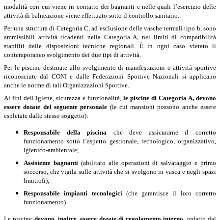
modalità con cui viene in contatto dei bagnanti e nelle quali l’esercizio delle
attività di balneazione viene effettuato sotto il controllo sanitario.
Per una struttura di Categoria C, ad esclusione delle vasche termali tipo h, sono
ammissibili attività ricadenti nella Categoria A, nei limiti di compatibilità
stabiliti dalle disposizioni tecniche regionali. È in ogni caso vietato il
contemporaneo svolgimento dei due tipi di attività.
Per le piscine destinate allo svolgimento di manifestazioni o attività sportive
riconosciute dal CONI e dalle Federazioni Sportive Nazionali si applicano
anche le norme di tali Organizzazioni Sportive.
Ai fini dell’igiene, sicurezza e funzionalità,
le piscine di Categoria A,
devono
essere dotate del seguente personale
(le cui mansioni possono anche essere
espletate dallo stesso soggetto):
Responsabile della piscina
che deve assicurarne il corretto
funzionamento sotto l’aspetto gestionale, tecnologico, organizzativo,
igienico-ambientale;
Assistente bagnanti
(abilitato alle operazioni di salvataggio e primo
soccorso, che vigila sulle attività che si svolgono in vasca e negli spazi
limitrofi);
Responsabile impianti tecnologici
(che garantisce il loro corretto
funzionamento).
Le piscine
devono, inoltre, essere dotate di regolamento interno
, redatto dal