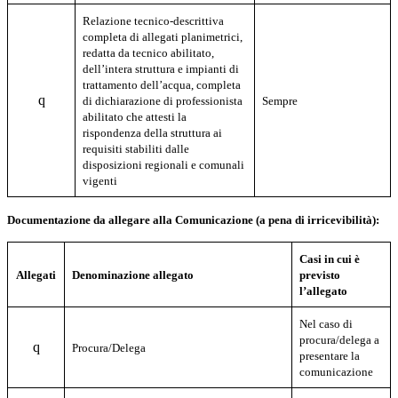
Relazione tecnico-descrittiva
completa di allegati planimetrici,
redatta da tecnico abilitato,
dell’intera struttura e impianti di
trattamento dell’acqua, completa
q
di dichiarazione di professionista
Sempre
abilitato che attesti la
rispondenza della struttura ai
requisiti stabiliti dalle
disposizioni regionali e comunali
vigenti
Documentazione da allegare alla Comunicazione (a pena di irricevibilità):
Casi in cui è
Allegati
Denominazione allegato
previsto
l’allegato
Nel caso di
procura/delega a
q
Procura/Delega
presentare la
comunicazione