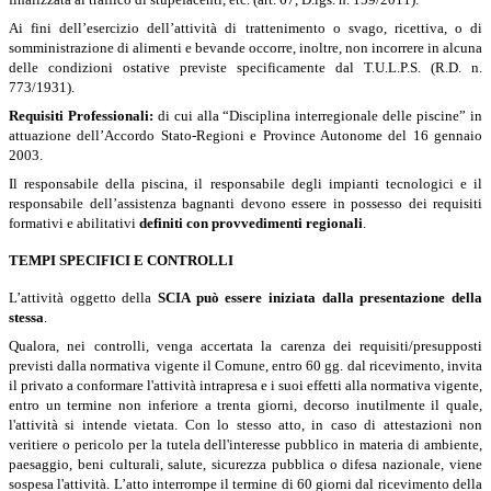
Ai fini dell’esercizio dell’attività di trattenimento o svago, ricettiva, o di
somministrazione di alimenti e bevande occorre, inoltre, non incorrere in alcuna
delle condizioni ostative previste specificamente dal T.U.L.P.S. (R.D. n.
773/1931).
Requisiti Professionali:
di cui alla “Disciplina interregionale delle piscine” in
attuazione dell’Accordo Stato-Regioni e Province Autonome del 16 gennaio
2003.
Il responsabile della piscina, il responsabile degli impianti tecnologici e il
responsabile dell’assistenza bagnanti devono essere in possesso dei requisiti
formativi e abilitativi
definiti con provvedimenti regionali
.
TEMPI SPECIFICI E CONTROLLI
L’attività oggetto della
SCIA può essere iniziata dalla presentazione della
stessa
.
Qualora, nei controlli, venga accertata la carenza dei requisiti/presupposti
previsti dalla normativa vigente il Comune, entro 60 gg. dal ricevimento, invita
il privato a conformare l'attività intrapresa e i suoi effetti alla normativa vigente,
entro un termine non inferiore a trenta giorni, decorso inutilmente il quale,
l'attività si intende vietata. Con lo stesso atto, in caso di attestazioni non
veritiere o pericolo per la tutela dell'interesse pubblico in materia di ambiente,
paesaggio, beni culturali, salute, sicurezza pubblica o difesa nazionale, viene
sospesa l'attività. L’atto interrompe il termine di 60 giorni dal ricevimento della