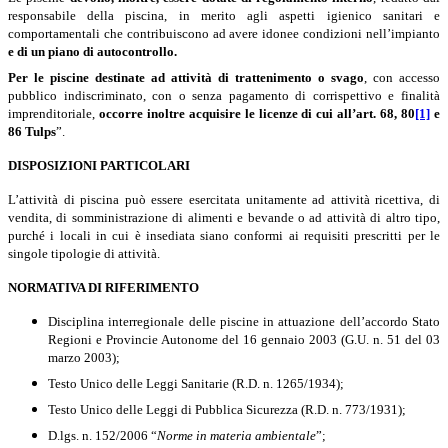
responsabile della piscina, in merito agli aspetti igienico sanitari e
comportamentali che contribuiscono ad avere idonee condizioni nell’impianto
e di un
piano di autocontrollo.
Per le piscine destinate ad attività di trattenimento o svago
, con accesso
pubblico indiscriminato, con o senza pagamento di corrispettivo e finalità
imprenditoriale,
occorre inoltre
acquisire le licenze di cui all’art. 68, 80
[1]
e
86 Tulps
”.
DISPOSIZIONI PARTICOLARI
L’attività di piscina può essere esercitata unitamente ad attività ricettiva, di
vendita, di somministrazione di alimenti e bevande o ad attività di altro tipo,
purché i locali in cui è insediata siano conformi ai requisiti prescritti per le
singole tipologie di attività.
NORMATIVA DI RIFERIMENTO
Disciplina interregionale delle piscine in attuazione dell’accordo Stato
Regioni e Provincie Autonome del 16 gennaio 2003 (G.U. n. 51 del 03
marzo 2003);
Testo Unico delle Leggi Sanitarie (R.D. n. 1265/1934);
Testo Unico delle Leggi di Pubblica Sicurezza (R.D. n. 773/1931);
D.lgs. n. 152/2006 “
Norme in materia ambientale
”;