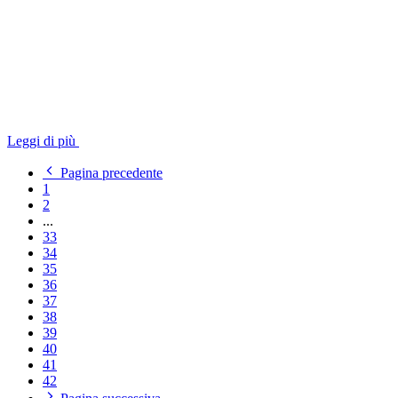
Leggi di più
Pagina precedente
1
2
...
33
34
35
36
37
38
39
40
41
42