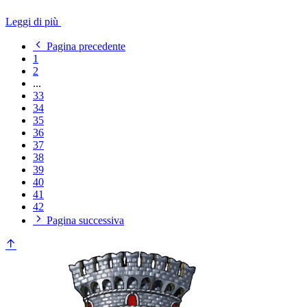
Leggi di più
Pagina precedente
1
2
...
33
34
35
36
37
38
39
40
41
42
Pagina successiva