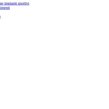
ne impianti sportivi
timenti
e