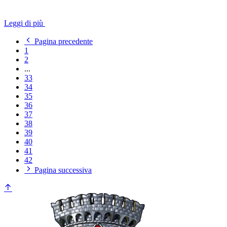
Leggi di più
Pagina precedente
1
2
...
33
34
35
36
37
38
39
40
41
42
Pagina successiva