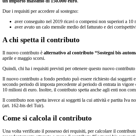
un importo massimo di 150.000 euro
.
Due i requisiti per accedere al sostegno:
aver conseguito nel 2019 ricavi o compensi non superiori a 10 m
aver avuto un calo mensile medio del fatturato e dei corrispetti
A chi spetta il contributo
Il nuovo contributo è
alternativo al contributo “Sostegni bis autom
aprile e maggio scorsi.
Quindi, chi ha i requisiti previsti per ottenere questo nuovo contribut
Il nuovo contributo a fondo perduto può essere richiesto dai soggetti eserc
secondo periodo di imposta precedente al periodo di entrata in vigore 
10 milioni di euro. Inoltre, il contributo spetta anche agli enti non comm
Il contributo non spetta invece ai soggetti la cui attività e partita Iva 
(art. 162-bis del Tuir).
Come si calcola il contributo
Una volta verificato il possesso dei requisiti, per calcolare il contribu