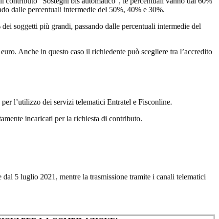
 il contributo “Sostegni bis automatico”, le percentuali vanno dal 60%
ssando dalle percentuali intermedie del 50%, 40% e 30%.
 dei soggetti più grandi, passando dalle percentuali intermedie del
uro. Anche in questo caso il richiedente può scegliere tra l’accredito
per l’utilizzo dei servizi telematici Entratel e Fisconline.
tamente incaricati per la richiesta di contributo.
e dal 5 luglio 2021, mentre la trasmissione tramite i canali telematici