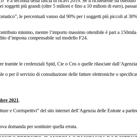
” e a seconda della fascia di ricavi 2019. Se il richiedente ha ottenuto
dei soggetti più grandi (oltre 5 milioni e fino a 10 milioni di euro), pa
tomatico”, le percentuali vanno dal 90% per i soggetti più piccoli al 30%
contributo minimo, mentre l’importo massimo ottenibile è pari a 150mila e
redito d’imposta compensabile sul modello F24.
ere tramite le credenziali Spid, Cie o Cns o quelle rilasciate dall’Agenzia 
le o per il servizio di consultazione delle fatture elettroniche o specifica
embre 2021
.
ure e Corrispettivi” del sito internet dell’Agenzia delle Entrate a partir
uova domanda per sostituire quella errata.