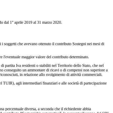
odo dal 1° aprile 2019 al 31 marzo 2020.
i i soggetti che avevano ottenuto il contributo Sostegni nei mesi di
ere l'eventuale maggior valore del contributo determinato.
i partita Iva residenti o stabiliti nel Territorio dello Stato, che nel
biano conseguito un ammontare di ricavi o di compensi non superiore a
 riconosciuti, in relazione allo svolgimento di attività commerciali.
del TUIR), agli intermediari finanziari e alle società di partecipazione
r una percentuale diversa, a seconda che il richiedente abbia