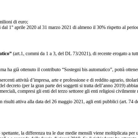
ilioni di euro;
vi dal 1° aprile 2020 al 31 marzo 2021 di almeno il 30% rispetto al peri
atico”
(art.1, commi da 1 a 3, del DL 73/2021), di recente erogato a tutt
o ma ha già ottenuto il contributo “Sostegni bis automatico”, potrà otten
enti attività d’impresa, arte e professione e di reddito agrario, titolari d
del decreto (per la gran parte dei soggetti si tratta dell’anno 2019) ab
erciali, compresi gli enti del terzo settoree gli enti religiosi civilmente
non risulti attiva alla data del 26 maggio 2021, agli enti pubblici (art. 74 
to spettante, la differenza tra le due medie mensili viene moltiplicata pe