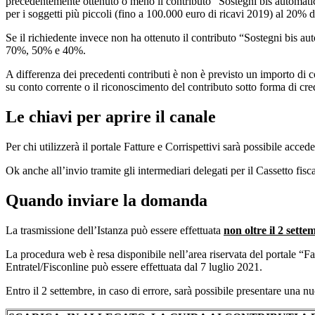
precedentemente ottenuto o meno il contributo “Sostegni bis automatico
per i soggetti più piccoli (fino a 100.000 euro di ricavi 2019) al 20% 
Se il richiedente invece non ha ottenuto il contributo “Sostegni bis au
70%, 50% e 40%.
A differenza dei precedenti contributi è non è previsto un importo di 
su conto corrente o il riconoscimento del contributo sotto forma di c
Le chiavi per aprire il canale
Per chi utilizzerà il portale Fatture e Corrispettivi sarà possibile acced
Ok anche all’invio tramite gli intermediari delegati per il Cassetto fisca
Quando inviare la domanda
La trasmissione dell’Istanza può essere effettuata
non oltre il 2 sett
La procedura web è resa disponibile nell’area riservata del portale “Fatt
Entratel/Fisconline può essere effettuata dal 7 luglio 2021.
Entro il 2 settembre, in caso di errore, sarà possibile presentare una n