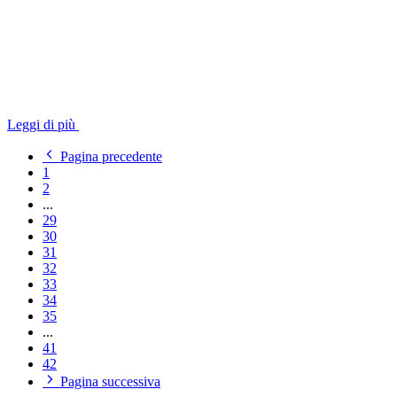
Leggi di più
Pagina precedente
1
2
...
29
30
31
32
33
34
35
...
41
42
Pagina successiva