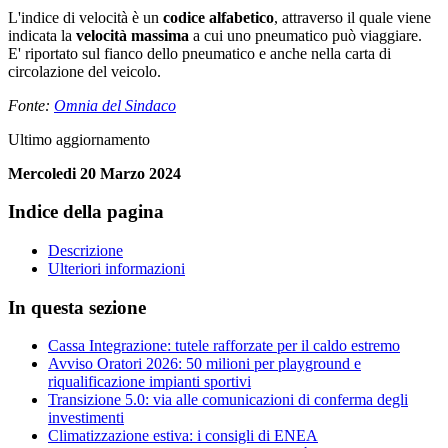
L'indice di velocità è un
codice alfabetico
, attraverso il quale viene
indicata la
velocità massima
a cui uno pneumatico può viaggiare.
E' riportato sul fianco dello pneumatico e anche nella carta di
circolazione del veicolo.
Fonte:
Omnia del Sindaco
Ultimo aggiornamento
Mercoledi 20 Marzo 2024
Indice della pagina
Descrizione
Ulteriori informazioni
In questa sezione
Cassa Integrazione: tutele rafforzate per il caldo estremo
Avviso Oratori 2026: 50 milioni per playground e
riqualificazione impianti sportivi
Transizione 5.0: via alle comunicazioni di conferma degli
investimenti
Climatizzazione estiva: i consigli di ENEA