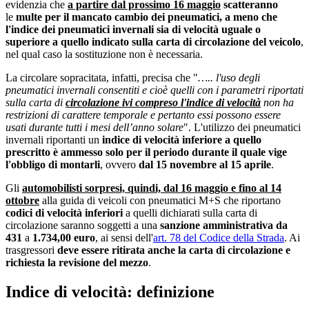
evidenzia che
a partire dal prossimo 16 maggio
scatteranno
le
multe per il mancato cambio dei pneumatici, a meno che
l'indice dei pneumatici invernali sia di velocità uguale o
superiore a quello indicato sulla carta di circolazione del veicolo
,
nel qual caso la sostituzione non è necessaria.
La circolare sopracitata, infatti, precisa che "
….. l'uso degli
pneumatici invernali consentiti e cioè quelli con i parametri riportati
sulla carta di
circolazione ivi compreso l'indice di velocità
non ha
restrizioni di carattere temporale e pertanto essi possono essere
usati durante tutti i mesi dell’anno solare
". L'utilizzo dei pneumatici
invernali riportanti un
indice di velocità inferiore a quello
prescritto è ammesso solo per il periodo durante il quale vige
l'obbligo di montarli
, ovvero
dal 15 novembre al 15 aprile
.
Gli
automobilisti sorpresi, quindi, dal 16 maggio e fino al 14
ottobre
alla guida di veicoli con pneumatici M+S che riportano
codici di velocità inferiori
a quelli dichiarati sulla carta di
circolazione saranno soggetti a una
sanzione amministrativa da
431
a
1.734,00 euro
, ai sensi dell'
art. 78 del Codice della Strada
. Ai
trasgressori
deve essere ritirata anche la carta di circolazione e
richiesta la revisione del mezzo
.
Indice di velocità: definizione