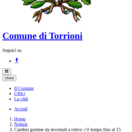
Comune di Torrioni
Seguici su
close
Il Comune
Uffici
La città
Accedi
Home
Notizie
Cambio gomme da invernali a estive: c'è tempo fino al 15