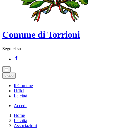
Comune di Torrioni
Seguici su
close
Il Comune
Uffici
La città
Accedi
Home
La città
Associazioni