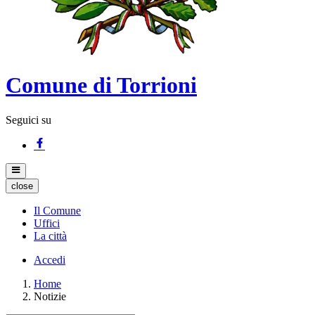
Comune di Torrioni
Seguici su
close
Il Comune
Uffici
La città
Accedi
Home
Notizie