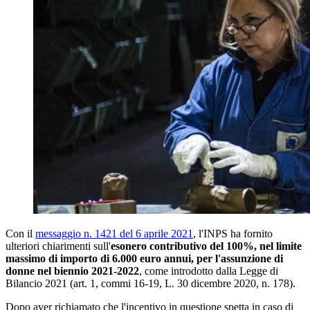
Con il
messaggio n. 1421 del 6 aprile 2021
, l'INPS ha fornito
ulteriori chiarimenti sull'
esonero contributivo del 100%, nel limite
massimo di importo di 6.000 euro annui, per l'assunzione di
donne nel biennio 2021-2022
, come introdotto dalla Legge di
Bilancio 2021 (art. 1, commi 16-19, L. 30 dicembre 2020, n. 178).
Dopo aver richiamato che l'incentivo in questione spetta in caso di