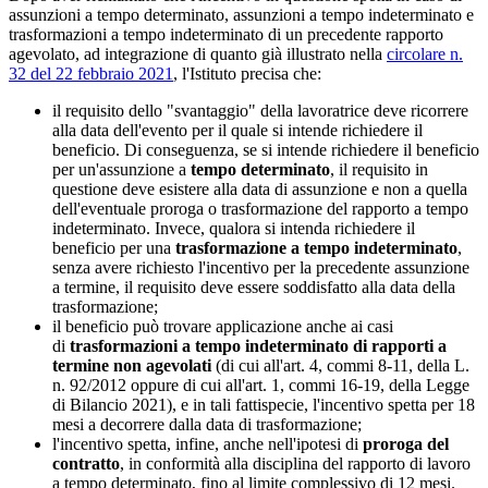
assunzioni a tempo determinato, assunzioni a tempo indeterminato e
trasformazioni a tempo indeterminato di un precedente rapporto
agevolato, ad integrazione di quanto già illustrato nella
circolare n.
32 del 22 febbraio 2021
, l'Istituto precisa che:
il requisito dello "svantaggio" della lavoratrice deve ricorrere
alla data dell'evento per il quale si intende richiedere il
beneficio. Di conseguenza, se si intende richiedere il beneficio
per un'assunzione a
tempo determinato
, il requisito in
questione deve esistere alla data di assunzione e non a quella
dell'eventuale proroga o trasformazione del rapporto a tempo
indeterminato. Invece, qualora si intenda richiedere il
beneficio per una
trasformazione a tempo indeterminato
,
senza avere richiesto l'incentivo per la precedente assunzione
a termine, il requisito deve essere soddisfatto alla data della
trasformazione;
il beneficio può trovare applicazione anche ai casi
di
trasformazioni a tempo indeterminato di rapporti a
termine non agevolati
(di cui all'art. 4, commi 8-11, della L.
n. 92/2012 oppure di cui all'art. 1, commi 16-19, della Legge
di Bilancio 2021), e in tali fattispecie, l'incentivo spetta per 18
mesi a decorrere dalla data di trasformazione;
l'incentivo spetta, infine, anche nell'ipotesi di
proroga del
contratto
, in conformità alla disciplina del rapporto di lavoro
a tempo determinato, fino al limite complessivo di 12 mesi.