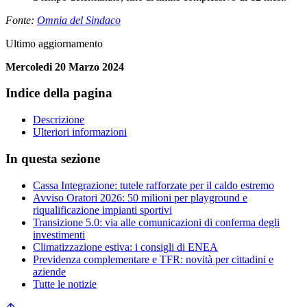
Fonte:
Omnia del Sindaco
Ultimo aggiornamento
Mercoledi 20 Marzo 2024
Indice della pagina
Descrizione
Ulteriori informazioni
In questa sezione
Cassa Integrazione: tutele rafforzate per il caldo estremo
Avviso Oratori 2026: 50 milioni per playground e
riqualificazione impianti sportivi
Transizione 5.0: via alle comunicazioni di conferma degli
investimenti
Climatizzazione estiva: i consigli di ENEA
Previdenza complementare e TFR: novità per cittadini e
aziende
Tutte le notizie