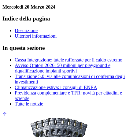
Mercoledi 20 Marzo 2024
Indice della pagina
Descrizione
Ulteriori informazioni
In questa sezione
Cassa Integrazione: tutele rafforzate per il caldo estremo
Avviso Oratori 2026: 50 milioni per playground e
riqualificazione impianti sportivi
Transizione 5.0: via alle comunicazioni di conferma degli
investimenti
Climatizzazione estiva: i consigli di ENEA
Previdenza complementare e TFR: novità per cittadini e
aziende
Tutte le notizie