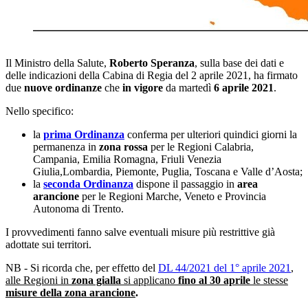
Il Ministro della Salute,
Roberto Speranza
, sulla base dei dati e
delle indicazioni della Cabina di Regia del 2 aprile 2021, ha firmato
due
nuove ordinanze
che
in vigore
da martedì
6 aprile 2021
.
Nello specifico:
la
prima Ordinanza
conferma per ulteriori quindici giorni la
permanenza in
zona rossa
per le Regioni Calabria,
Campania, Emilia Romagna, Friuli Venezia
Giulia,Lombardia, Piemonte, Puglia, Toscana e Valle d’Aosta;
la
seconda Ordinanza
dispone il passaggio in
area
arancione
per le Regioni Marche, Veneto e Provincia
Autonoma di Trento.
I provvedimenti fanno salve eventuali misure più restrittive già
adottate sui territori.
NB - Si ricorda che, per effetto del
DL 44/2021 del 1° aprile 2021
,
alle Regioni in
zona gialla
si applicano
fino al 30 aprile
le stesse
misure della zona arancione
.