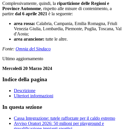
Complessivamente, quindi, la
ripartizione delle Regioni e
Province Autonome
, rispetto alle misure di contenimento, a
partire
dal 6 aprile 2021
è la seguente:
area rossa:
Calabria, Campania, Emilia Romagna, Friuli
Venezia Giulia, Lombardia, Piemonte, Puglia, Toscana, Val
d'Aosta;
area arancione:
tutte le altre.
Fonte:
Omnia del Sindaco
Ultimo aggiornamento
Mercoledi 20 Marzo 2024
Indice della pagina
Descrizione
Ulteriori informazioni
In questa sezione
Cassa Integrazione: tutele rafforzate per il caldo estremo
Avviso Oratori 2026: 50 milioni per playground e
riqualificazione impianti sportivi