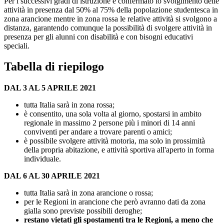
Per i successivi gradi di istruzione è confermato lo svolgimento delle
attività in presenza dal 50% al 75% della popolazione studentesca in
zona arancione mentre in zona rossa le relative attività si svolgono a
distanza, garantendo comunque la possibilità di svolgere attività in
presenza per gli alunni con disabilità e con bisogni educativi
speciali.
Tabella di riepilogo
DAL 3 AL 5 APRILE 2021
tutta Italia sarà in zona rossa;
è consentito, una sola volta al giorno, spostarsi in ambito
regionale in massimo 2 persone più i minori di 14 anni
conviventi per andare a trovare parenti o amici;
è possibile svolgere attività motoria, ma solo in prossimità
della propria abitazione, e attività sportiva all'aperto in forma
individuale.
DAL 6 AL 30 APRILE 2021
tutta Italia sarà in zona arancione o rossa;
per le Regioni in arancione che però avranno dati da zona
gialla sono previste possibili deroghe;
restano vietati gli spostamenti tra le Regioni, a meno che