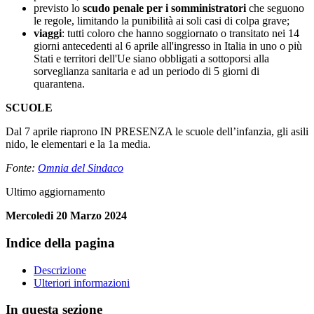
previsto lo
scudo penale per i somministratori
che seguono
le regole, limitando la punibilità ai soli casi di colpa grave;
viaggi
: tutti coloro che hanno soggiornato o transitato nei 14
giorni antecedenti al 6 aprile all'ingresso in Italia in uno o più
Stati e territori dell'Ue siano obbligati a sottoporsi alla
sorveglianza sanitaria e ad un periodo di 5 giorni di
quarantena.
SCUOLE
Dal 7 aprile riaprono IN PRESENZA le scuole dell’infanzia, gli asili
nido, le elementari e la 1a media.
Fonte:
Omnia del Sindaco
Ultimo aggiornamento
Mercoledi 20 Marzo 2024
Indice della pagina
Descrizione
Ulteriori informazioni
In questa sezione