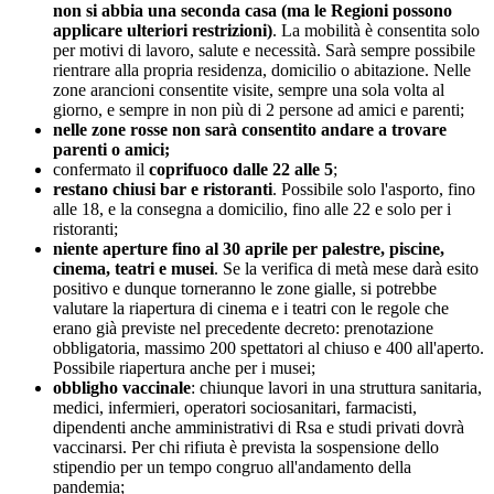
non si abbia una seconda casa (ma le Regioni possono
applicare ulteriori restrizioni)
. La mobilità è consentita solo
per motivi di lavoro, salute e necessità. Sarà sempre possibile
rientrare alla propria residenza, domicilio o abitazione. Nelle
zone arancioni consentite visite, sempre una sola volta al
giorno, e sempre in non più di 2 persone ad amici e parenti;
nelle zone rosse non sarà consentito andare a trovare
parenti o amici;
confermato il
coprifuoco dalle 22 alle 5
;
restano chiusi bar e ristoranti
. Possibile solo l'asporto, fino
alle 18, e la consegna a domicilio, fino alle 22 e solo per i
ristoranti;
niente aperture fino al 30 aprile per palestre, piscine,
cinema, teatri e musei
. Se la verifica di metà mese darà esito
positivo e dunque torneranno le zone gialle, si potrebbe
valutare la riapertura di cinema e i teatri con le regole che
erano già previste nel precedente decreto: prenotazione
obbligatoria, massimo 200 spettatori al chiuso e 400 all'aperto.
Possibile riapertura anche per i musei;
obbligho vaccinale
: chiunque lavori in una struttura sanitaria,
medici, infermieri, operatori sociosanitari, farmacisti,
dipendenti anche amministrativi di Rsa e studi privati dovrà
vaccinarsi. Per chi rifiuta è prevista la sospensione dello
stipendio per un tempo congruo all'andamento della
pandemia;