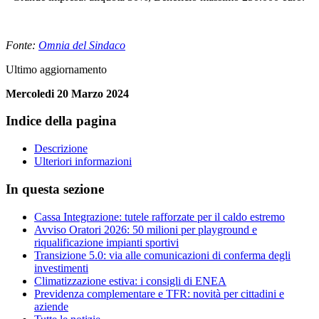
Fonte:
Omnia del Sindaco
Ultimo aggiornamento
Mercoledi 20 Marzo 2024
Indice della pagina
Descrizione
Ulteriori informazioni
In questa sezione
Cassa Integrazione: tutele rafforzate per il caldo estremo
Avviso Oratori 2026: 50 milioni per playground e
riqualificazione impianti sportivi
Transizione 5.0: via alle comunicazioni di conferma degli
investimenti
Climatizzazione estiva: i consigli di ENEA
Previdenza complementare e TFR: novità per cittadini e
aziende