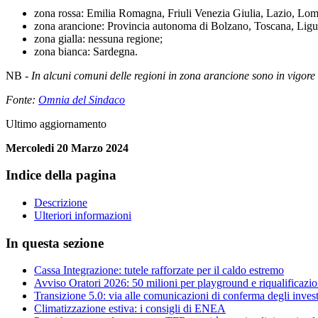
zona rossa: Emilia Romagna, Friuli Venezia Giulia, Lazio, Lo
zona arancione: Provincia autonoma di Bolzano, Toscana, Liguria
zona gialla: nessuna regione;
zona bianca: Sardegna.
NB -
In alcuni comuni delle regioni in zona arancione sono in vigore r
Fonte:
Omnia del Sindaco
Ultimo aggiornamento
Mercoledi 20 Marzo 2024
Indice della pagina
Descrizione
Ulteriori informazioni
In questa sezione
Cassa Integrazione: tutele rafforzate per il caldo estremo
Avviso Oratori 2026: 50 milioni per playground e riqualificazio
Transizione 5.0: via alle comunicazioni di conferma degli inves
Climatizzazione estiva: i consigli di ENEA