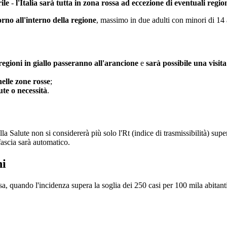
ile
-
l'Italia sarà tutta in zona rossa ad eccezione di eventuali regi
iorno all'interno della regione
, massimo in due adulti con minori di 14 a
 regioni in giallo passeranno all'arancione
e
sarà possibile una visita
elle zone rosse
;
ute o necessità
.
lla Salute non si considererà più solo l'Rt (indice di trasmissibilità) su
fascia sarà automatico.
ni
a, quando l'incidenza supera la soglia dei 250 casi per 100 mila abitant