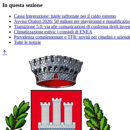
In questa sezione
Cassa Integrazione: tutele rafforzate per il caldo estremo
Avviso Oratori 2026: 50 milioni per playground e riqualificazio
Transizione 5.0: via alle comunicazioni di conferma degli inves
Climatizzazione estiva: i consigli di ENEA
Previdenza complementare e TFR: novità per cittadini e aziend
Tutte le notizie